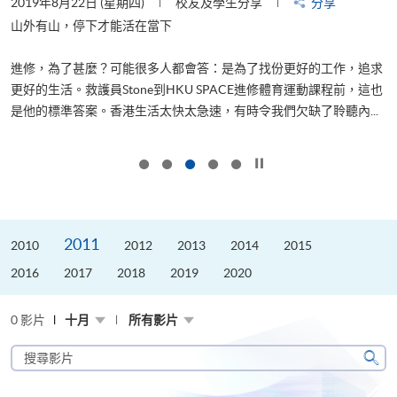
2019年8月22日 (星期四)
校友及學生分享
分享
2
是
山外有山，停下才能活在當下
、
進修，為了甚麼？可能很多人都會答：是為了找份更好的工作，追求
H
更好的生活。救護員Stone到HKU SPACE進修體育運動課程前，這也
理
..
是他的標準答案。香港生活太快太急速，有時令我們欠缺了聆聽內...
M
按下以暫停幻燈片
2011
2010
2012
2013
2014
2015
2016
2017
2018
2019
2020
0 影片
十月
所有影片
搜
尋
搜
影
尋