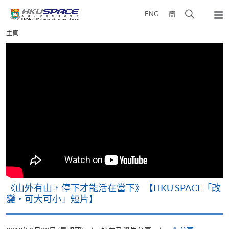
Skip
打
ENG
簡
to
彈
main
開
出
Main
主頁
content
搜
主
content
選
尋
start
單
介
面
可
《山外有山，停下才能活在當下》【HKU SPACE「改
A
變‧可大可小」短片】
T