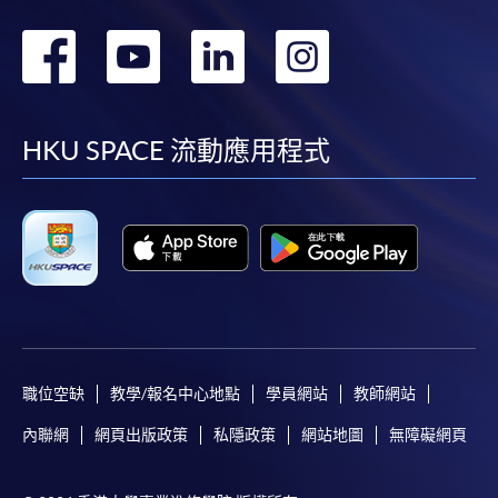
轉
轉
轉
轉
到
到
到
到
facebook
youtube
linkedin
instag
HKU SPACE 流動應用程式
職位空缺
教學/報名中心地點
學員網站
教師網站
內聯網
網頁出版政策
私隱政策
網站地圖
無障礙網頁