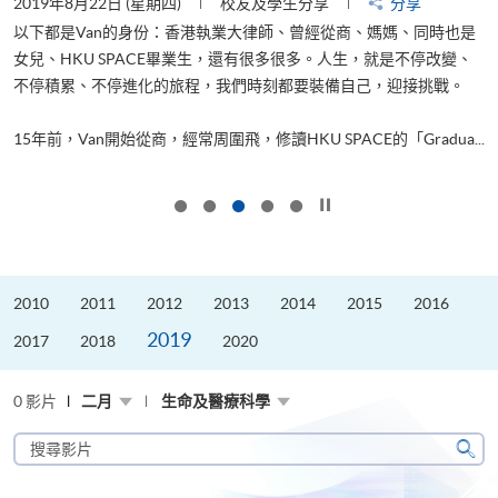
2019年8月22日 (星期四)
校友及學生分享
分享
2
以下都是Van的身份：香港執業大律師、曾經從商、媽媽、同時也是
女兒、HKU SPACE畢業生，還有很多很多。人生，就是不停改變、
求
不停積累、不停進化的旅程，我們時刻都要裝備自己，迎接挑戰。
H
也
理
.
15年前，Van開始從商，經常周圍飛，修讀HKU SPACE的「Gradua...
M
按下以暫停幻燈片
2010
2011
2012
2013
2014
2015
2016
2019
2017
2018
2020
0 影片
二月
生命及醫療科學
搜
尋
搜
影
尋