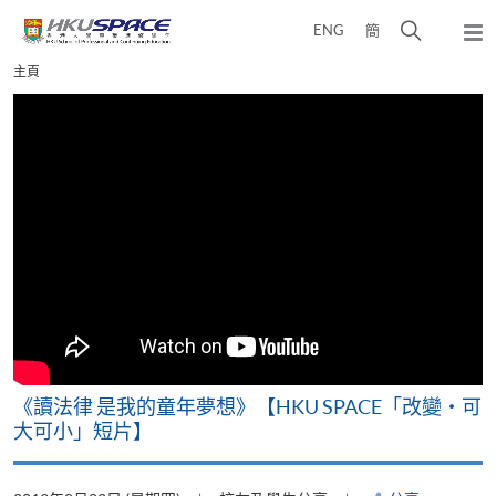
Skip
打
ENG
簡
to
彈
main
開
出
Main
主頁
content
搜
主
content
選
尋
start
單
介
面
改
《讀法律 是我的童年夢想》【HKU SPACE「改變‧可
A
大可小」短片】
T