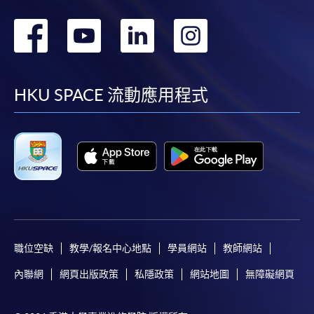
轉
轉
轉
轉
到
到
到
到
facebook
youtube
linkedin
instag
HKU SPACE 流動應用程式
職位空缺
教學/報名中心地點
學員網站
教師網站
內聯網
網頁出版政策
私隱政策
網站地圖
無障礙網頁