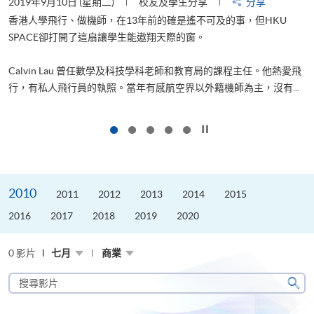
2019年9月10日 (星期二)
校友及學生分享
分享
2
香港人學飛行、做機師，在13年前的確是遙不可及的事，但HKU
SPACE卻打開了這扇讓學生能遨翔天際的窗。
Calvin Lau 曾任數學及科技學科老師和教育局的課程主任。他熱愛飛
更
行，有私人飛行員的執照。當年有感航空界以外籍機師為主，沒有...
按下以暫停幻燈片
2010
2011
2012
2013
2014
2015
2016
2017
2018
2019
2020
0 影片
七月
商業
搜
尋
搜
影
尋