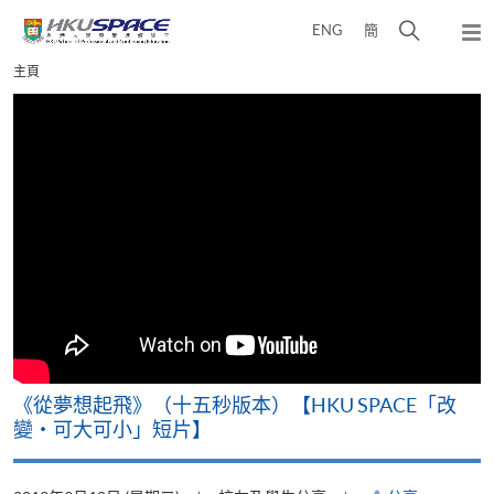
Skip
打
ENG
簡
to
彈
main
開
出
Main
主頁
content
搜
主
content
選
尋
start
單
介
面
《從夢想起飛》（十五秒版本）【HKU SPACE「改
變‧可大可小」短片】