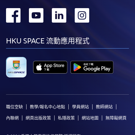
轉
轉
轉
轉
到
到
到
到
facebook
youtube
linkedin
instag
HKU SPACE 流動應用程式
職位空缺
教學/報名中心地點
學員網站
教師網站
內聯網
網頁出版政策
私隱政策
網站地圖
無障礙網頁