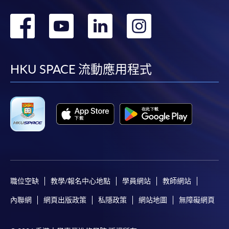
轉
轉
轉
轉
到
到
到
到
facebook
youtube
linkedin
instag
HKU SPACE 流動應用程式
職位空缺
教學/報名中心地點
學員網站
教師網站
內聯網
網頁出版政策
私隱政策
網站地圖
無障礙網頁