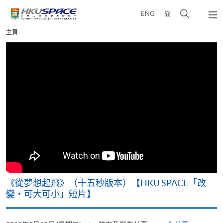
Skip
打
ENG
簡
to
彈
main
開
出
Main
主頁
content
搜
主
content
選
尋
start
單
介
面
《從夢想起飛》（十五秒版本）【HKU SPACE「改
變‧可大可小」短片】