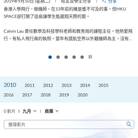
2019年9月10日 (星期二)
校友及學生分享
分享
2
香港人學飛行、做機師，在13年前的確是遙不可及的事，但HKU
SPACE卻打開了這扇讓學生能遨翔天際的窗。
Calvin Lau 曾任數學及科技學科老師和教育局的課程主任。他熱愛飛
更
行，有私人飛行員的執照。當年有感航空界以外籍機師為主，沒有...
按下以暫停幻燈片
2010
2011
2012
2013
2014
2015
2016
2017
2018
2019
2020
0 影片
九月
商業
搜
尋
搜
影
尋