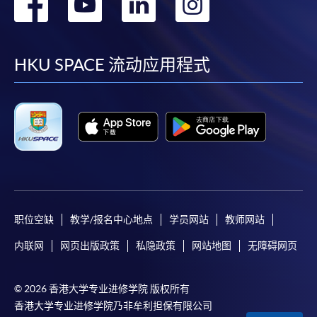
转
转
转
转
到
到
到
到
facebook
youtube
linkedin
instag
HKU SPACE 流动应用程式
职位空缺
教学/报名中心地点
学员网站
教师网站
内联网
网页出版政策
私隐政策
网站地图
无障碍网页
© 2026 香港大学专业进修学院 版权所有
香港大学专业进修学院乃非牟利担保有限公司