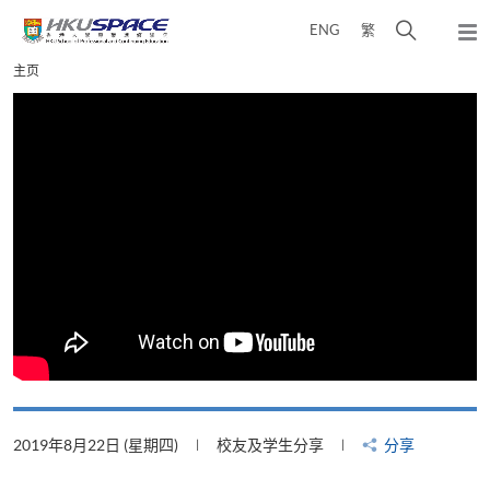
Skip
打
ENG
繁
to
弹
main
开
出
Main
主页
content
搜
主
content
菜
寻
start
单
介
面
2019年8月22日 (星期四)
校友及学生分享
分享
2