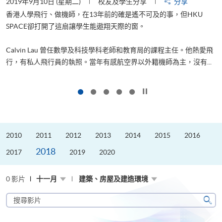
2019年9月10日 (星期二)
校友及學生分享
分享
2
香港人學飛行、做機師，在13年前的確是遙不可及的事，但HKU
SPACE卻打開了這扇讓學生能遨翔天際的窗。
Calvin Lau 曾任數學及科技學科老師和教育局的課程主任。他熱愛飛
更
行，有私人飛行員的執照。當年有感航空界以外籍機師為主，沒有...
按下以暫停幻燈片
2010
2011
2012
2013
2014
2015
2016
2018
2017
2019
2020
0 影片
十一月
建築、房屋及建造環境
搜
尋
搜
影
尋