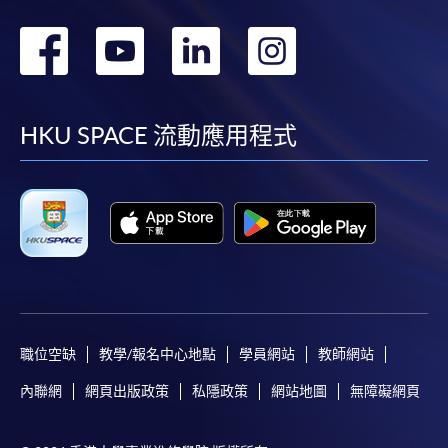
轉
轉
轉
轉
到
到
到
到
facebook
youtube
linkedin
instag
HKU SPACE 流動應用程式
職位空缺
教學/報名中心地點
學員網站
教師網站
內聯網
網頁出版政策
私隱政策
網站地圖
無障礙網頁