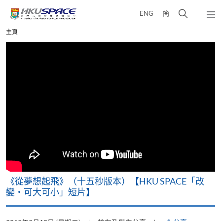
Skip
打
ENG
簡
to
彈
main
開
出
Main
主頁
content
搜
主
content
選
尋
start
單
介
面
《從夢想起飛》（十五秒版本）【HKU SPACE「改
變‧可大可小」短片】