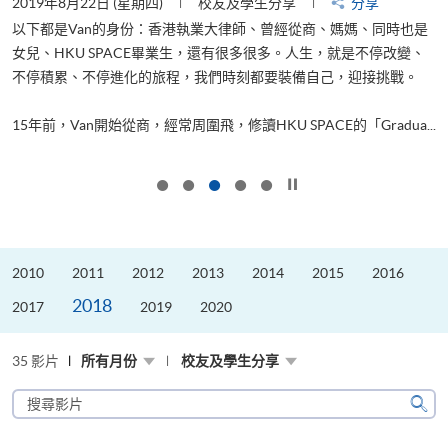
2019年8月22日 (星期四)
校友及學生分享
分享
2
以下都是Van的身份：香港執業大律師、曾經從商、媽媽、同時也是
女兒、HKU SPACE畢業生，還有很多很多。人生，就是不停改變、
求
不停積累、不停進化的旅程，我們時刻都要裝備自己，迎接挑戰。
H
也
理
.
15年前，Van開始從商，經常周圍飛，修讀HKU SPACE的「Gradua...
M
按下以暫停幻燈片
2010
2011
2012
2013
2014
2015
2016
2018
2017
2019
2020
35 影片
所有月份
校友及學生分享
搜
尋
搜
影
尋