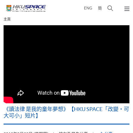
Skip
打
ENG
簡
to
彈
main
開
出
Main
主頁
content
搜
主
content
選
尋
start
單
介
面
改
《讀法律 是我的童年夢想》【HKU SPACE「改變‧可
A
大可小」短片】
T