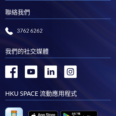
聯絡我們
3762 6262
我們的社交媒體
轉
轉
轉
轉
到
到
到
到
facebook
youtube
linkedin
instag
HKU SPACE 流動應用程式