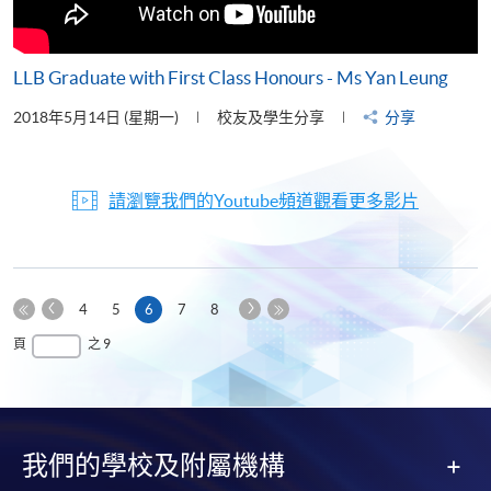
LLB Graduate with First Class Honours - Ms Yan Leung
2018年5月14日 (星期一)
校友及學生分享
分享
請瀏覽我們的Youtube頻道觀看更多影片
上
下
本
4
5
6
7
8
一
一
第
頁
最
頁
之 9
頁
頁
一
後
頁
一
頁
我們的學校及附屬機構