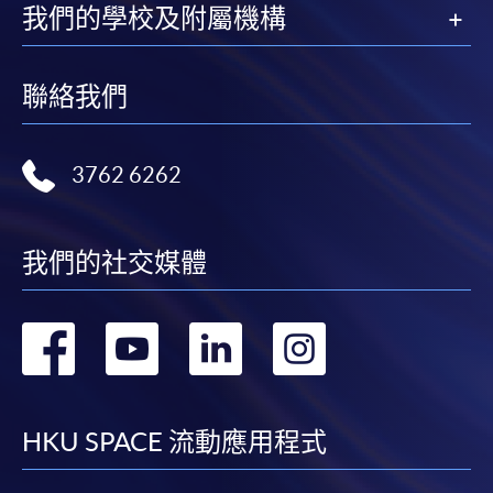
我們的學校及附屬機構
聯絡我們
3762 6262
我們的社交媒體
轉
轉
轉
轉
到
到
到
到
facebook
youtube
linkedin
instag
HKU SPACE 流動應用程式