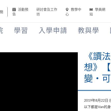
活動預
研討會及工作
教學中
學員網
簡
告
坊
心
站
院
學習
入學申請
教與學
《讀法
想》【H
變‧可
2019年8月22日 
以下都是Van的