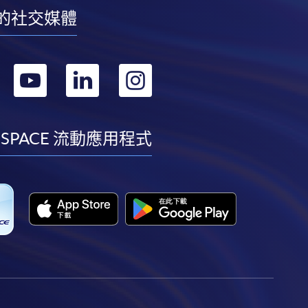
的社交媒體
轉
轉
轉
轉
到
到
到
到
facebook
youtube
linkedin
instagram
 SPACE 流動應用程式