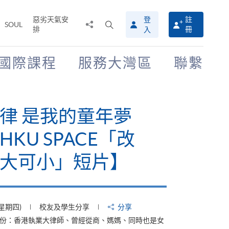
惡劣天氣安
登
註
分
打
SOUL
排
冊
入
享
開
至
搜
尋
國際課程
服務大灣區
聯繫
介
面
律 是我的童年夢
KU SPACE「改
大可小」短片】
(星期四)
校友及學生分享
分享
身份：香港執業大律師、曾經從商、媽媽、同時也是女