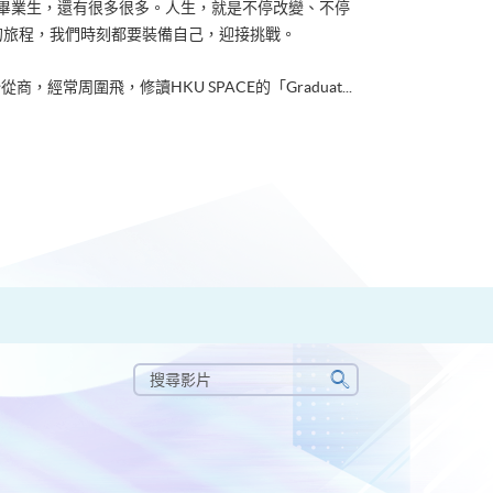
ACE畢業生，還有很多很多。人生，就是不停改變、不停
的旅程，我們時刻都要裝備自己，迎接挑戰。
從商，經常周圍飛，修讀HKU SPACE的「Graduat...
搜
尋
搜
影
尋
片