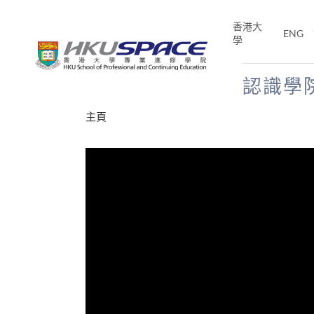
Skip
to
香港大
ENG
main
學
content
認識學
Main
主頁
content
start
才能活在
CE「改
片】
分享