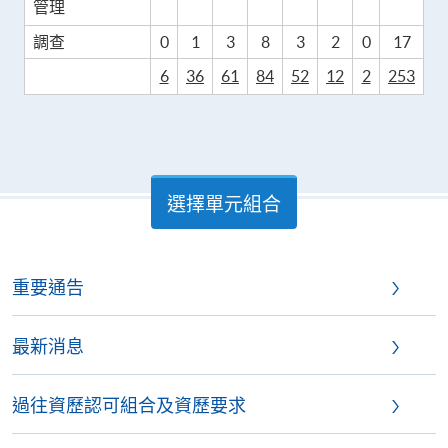
管理
調查
0
1
3
8
3
2
0
17
6
36
61
84
52
12
2
253
選擇單元組合
重要通告
最新消息
過往資歷認可組合及資歷要求