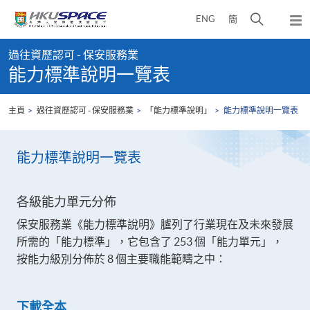
Skip
打
ENG
簡
to
彈
main
開
出
Main
content
搜
主
過往資歷認可 - 保安服務業
content
選
尋
能力標準說明一覽表
start
單
介
面
主頁
過往資歷認可 - 保安服務業
「能力標準說明」
能力標準說明一覽表
能力標準說明一覽表
各級能力單元分佈
保安服務業《能力標準說明》臚列了行業現在及未來發展
所需的「能力標準」，它包含了 253 個「能力單元」，
按能力級別分佈於 8 個主要職能範疇之中：
下載全本