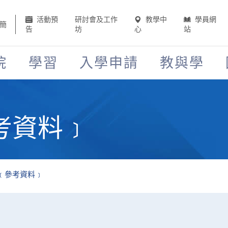
活動預
研討會及工作
教學中
學員網
簡
告
坊
心
站
院
學習
入學申請
教與學
考資料﹞
﹝參考資料﹞