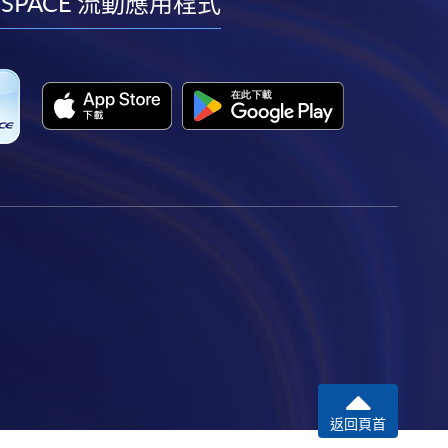
facebook
youtube
linkedin
instagram
 SPACE 流動應用程式
返回頁首