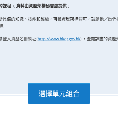
的課程 ﹝資料由資歷架構秘書處提供﹞
所具備的知識、技能和經驗，可獲資歷架構認可，鼓勵他／她們
讀。
請登入資歷名冊網址(
http://www.hkqr.gov.hk
) ，查閱詳盡的資
選擇單元組合