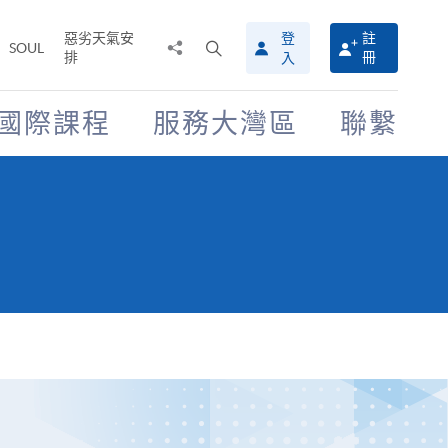
惡劣天氣安
登
註
分
打
SOUL
排
冊
入
享
開
至
搜
尋
國際課程
服務大灣區
聯繫
介
面