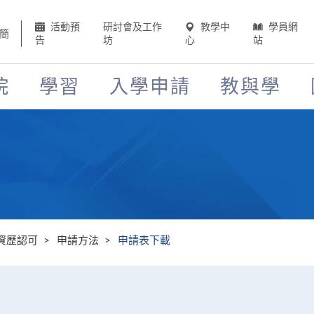
活動預
研討會及工作
教學中
學員網
簡
告
坊
心
站
院
學習
入學申請
教與學
資歷認可
申請方法
申請表下載