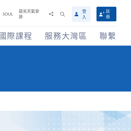
惡劣天氣安
登
註
分
打
SOUL
排
冊
入
享
開
至
搜
尋
國際課程
服務大灣區
聯繫
介
面