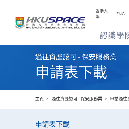
Skip
to
香港大
ENG
main
學
content
認識學
Main
content
過往資歷認可 - 保安服務業
start
申請表下載
主頁
過往資歷認可 - 保安服務業
申請過往
申請表下載