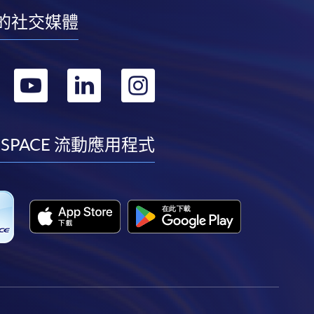
的社交媒體
轉
轉
轉
轉
到
到
到
到
facebook
youtube
linkedin
instagram
 SPACE 流動應用程式