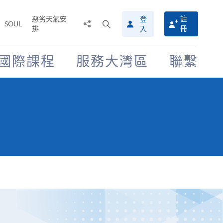
惡劣天氣安
登
註
分
打
SOUL
排
冊
入
享
開
至
搜
尋
國際課程
服務大灣區
聯繫
介
面