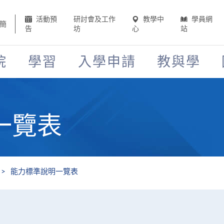
活動預
研討會及工作
教學中
學員網
簡
告
坊
心
站
院
學習
入學申請
教與學
一覽表
能力標準說明一覽表