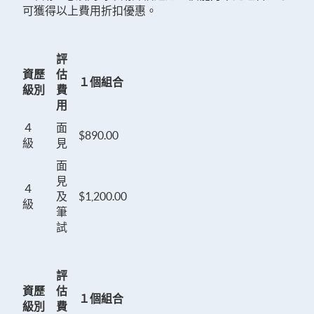
可獲得以上費用折扣優惠。
評
資歷
估
１個組合
級別
費
用
４
面
$890.00
級
見
面
見
４
及
$1,200.00
級
筆
試
評
資歷
估
１個組合
級別
費