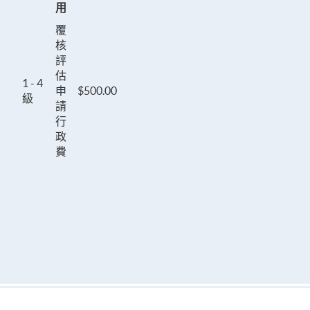
用
覆
核
評
估
1 - 4
申
$500.00
級
請
行
政
費