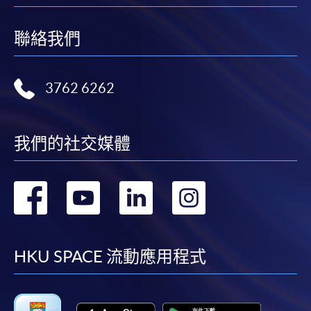
聯絡我們
3762 6262
我們的社交媒體
轉
轉
轉
轉
到
到
到
到
facebook
youtube
linkedin
instag
HKU SPACE 流動應用程式