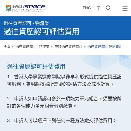
Skip
打
ENG
簡
to
彈
main
開
出
Main
content
搜
主
過往資歷認可 - 物流業
content
選
尋
過往資歷認可評估費用
start
單
介
面
主頁
過往資歷認可 - 物流業
申請過往資歷認可
過往資歷認可評估費用
過往資歷認可評估費用
1. 香港大學專業進修學院以非牟利形式提供過往資歷認
可服務，費用將按照所需要的評估方法及成本計算。
2. 申請人如申請認可多於一項能力單元組合，須要按所
訂的各個能力單元組合分別繳費。
3. 申請人可以選擇下列任何一種方法繳交評估費用：