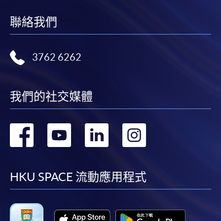
聯絡我們
3762 6262
我們的社交媒體
轉
轉
轉
轉
到
到
到
到
facebook
youtube
linkedin
instag
HKU SPACE 流動應用程式