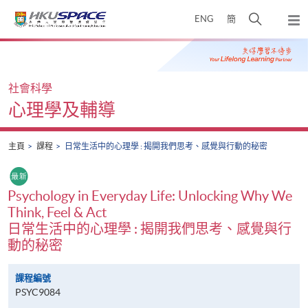
Skip
打
ENG
簡
to
彈
main
開
出
Main
content
搜
主
content
選
尋
start
單
介
社會科學
面
心理學及輔導
主頁
課程
日常生活中的心理學 : 揭開我們思考、感覺與行動的秘密
Psychology in Everyday Life: Unlocking Why We
Think, Feel & Act
日常生活中的心理學 : 揭開我們思考、感覺與行
動的秘密
課程編號
PSYC9084