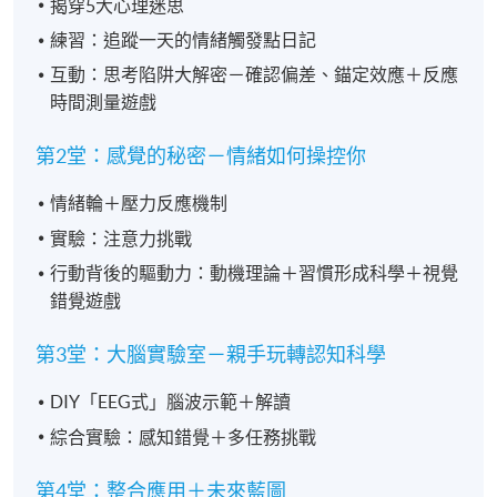
揭穿5大心理迷思
練習：追蹤一天的情緒觸發點日記
互動：思考陷阱大解密－確認偏差、錨定效應＋反應
時間測量遊戲
第2堂：感覺的秘密－情緒如何操控你
情緒輪＋壓力反應機制
實驗：注意力挑戰
行動背後的驅動力：動機理論＋習慣形成科學＋視覺
錯覺遊戲
第3堂：大腦實驗室－親手玩轉認知科學
DIY「EEG式」腦波示範＋解讀
綜合實驗：感知錯覺＋多任務挑戰
第4堂：整合應用＋未來藍圖