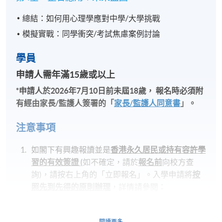
總結：如何用心理學應對中學/大學挑戰
模擬實戰：同學衝突/考試焦慮案例討論
學員
申請人需年滿15
歲或以
上
*
申請人於
2026
年
7
月
10
日前未屆
18
歲，
報名時必須附
有經由家長
/
監護人簽署的「
家長
/
監護人同意書
」
。
注意事項
如閣下有興趣報讀並是
香港永久居民或持有容許學
習的有效簽證
(
如不確定，請於
報名前
向校方查
詢)，請按右上角的「立即報名」。入學申請將
按
照先到先得的原則辦理
，詳情請參閱：
https://hkuspace.hku.hk/cht/admission/how-to-
apply/entry-requirements/
閱讀更多