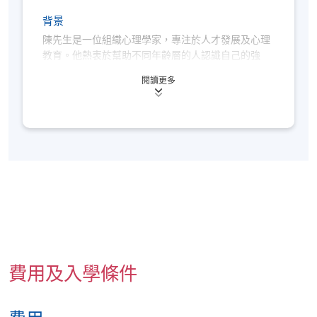
以上時間和地點為暫定，最終安排將視乎實際情
背景
況
。各教學中心地點請參閱：
https://www.hkuspace.hku.hk/cht/learning-centre/
陳先生是一位組織心理學家，專注於人才發展及心理
教育。他熱衷於幫助不同年齡層的人認識自己的強
若您透過網上報讀課程，完成付款後將會收到系統
項，並找到適合自己的發展方向。
發出的「付款確認通知」電郵。請妥善保存該電郵
閱讀更多
或出示與報名時相同的身分證明文件，
前往報名中
心向職員索取正式收據
，建議可於第一課前預留時
間辦理。
多年來，陳先生曾與來自不同背景的學生及年輕人合
作，透過心理學的視角，協助他們更了解自己、建立
本課程不設課業及評核，同時不在持續進修基金資
自信，並為未來的學業及職涯做好準備。他至今已提
助範圍內。
供逾100項培訓及工作坊，以生動易明的方式將心理
符合出席率要求的學員（一般為70%，個別課程可
學知識帶入日常生活。
能要求更高）可於課程結束後3個月內獲發修讀證
明書
（請於報名時提供完整及正確的資料，包括中
英文全名及郵寄地址）。詳情請參閱
https://hkuspace.hku.hk/cht/teaching-and-
費用及入學條件
learning/learners-support/learners-
information/transcripts/