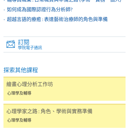
付款收據只發一次。申請額外付款證明的收費為每
如何成為國際認證行為分析師?
張港幣30元。請以劃線支票支付，抬頭註明「香
超越言語的療癒 : 表達藝術治療師的角色與準備
港大學專業進修學院」，並連同貼上郵票的回郵信
封及申請表交回本學院。補發的學費收據通常於課
程完結後寄出。
訂閱
學院電子通訊
有關香港大學專業進修學院Summer School 的取錄方
法、學生須知、報名中心及其他相關資訊，請登入
Summer School 網頁
。
探索其他課程
繪畫心理分析工作坊
心理學及輔導
心理學家之路 : 角色、學術與實務準備
心理學及輔導