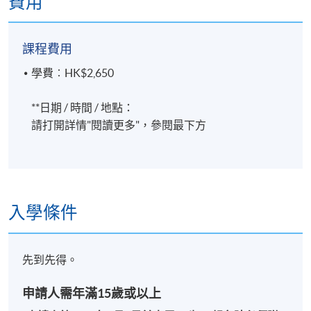
費用
課程費用
學費︰HK$2,650
報名代碼
2492-1059NW
**日期 / 時間 / 地點：
開課日期
2026年7月7日 (星期二)
請打開詳情"閱讀更多"，參閱最下方
時間
10am - 1pm
修業期
入學條件
共4課12小時
每星期2次，每節3小時
先到先得。
2026年7月7, 9, 14, 16日
申請人需年滿15歲或以上
地點