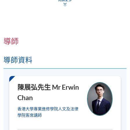
申請人一般須要提供香港身份證（適用於本地申請
人）或護照（適用於非本地申請人）的信息，以供
入學評估和學生記錄之用。
若親自到報名中心報讀
證書課程，申請人必須出示香港身分證/護照以供
核實；若透過郵寄申請，則須附上香港身分證或護
照的副本
。
導師
課程不設補課，建議您在報讀課程前作好安排，以
避免時間衝突。若因報讀人數不足而取消課程，本
導師資料
院將安排退款；但在其他情況下，則
不設退款，學
員也不能轉至其他班別或課程
。詳情請參閱：
https://hkuspace.hku.hk/cht/admission/how-to-
apply/payment-methods/
陳展弘先生 Mr Erwin
課程是否舉行取決於報名人數，若成功舉行，
學員
Chan
將在開課前
7
至
3
天收到電郵，包含詳細的地點及
課室安排
。若您於開課前一星期內報名，請立刻聯
香港大學專業進修學院人文及法律
學院客席講師
繫本部門以作跟進。除課程資料更改外，本院將不
會另發上課通知，學員須按時到指定地點上課。