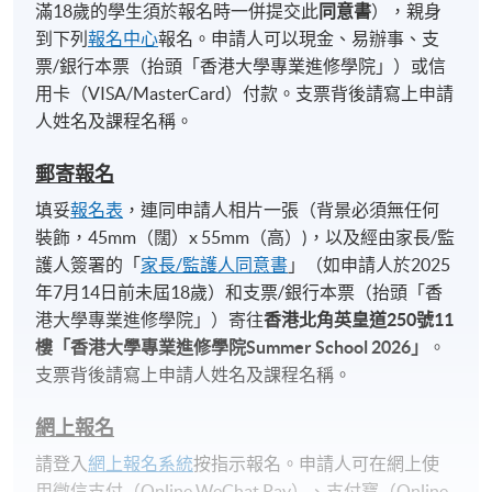
滿18歲的學生須於報名時一併提交此
同意書
），親身
到下列
報名中心
報名。申請人可以現金、易辦事、支
票/銀行本票（抬頭「香港大學專業進修學院」）或信
用卡（VISA/MasterCard）付款。支票背後請寫上申請
人姓名及課程名稱。
郵寄報名
填妥
報名表
，連同申請人相片一張（背景必須無任何
裝飾，45mm（闊）x 55mm（高）)，以及經由家長/監
護人簽署的「
家長/監護人同意書
」（如申請人於2025
年7月14日前未屆18歲）和支票/銀行本票（抬頭「香
港大學專業進修學院」）寄往
香港北角英皇道
250
號
11
樓「香港大學專業進修學院
Summer School 2026
」
。
支票背後請寫上申請人姓名及課程名稱。
網上報名
請登入
網上報名系統
按指示報名。申請人可在網上使
用微信支付（Online WeChat Pay）、支付寶（Online