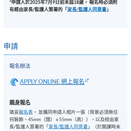
*申請人於
2025
年
7
月9
日前未屆
18
歲，
報名時必須附
金鐘教學中心 (也可能在其他分校)，上課地點會於開
有經由家長
/
監護人簽署的「
家長
/
監護人同意書
」
課前開課前7至3天，以電郵方式通知學員
申請
報名辦法
APPLY ONLINE 網上報名
親身報名
填妥
報名表
， 並攜同申請人相片一張（背景必須無任
何裝飾，45mm（闊） x 55mm（高）），以及經由家
長/監護人簽署的「
家長/監護人同意書
」（於開課時未