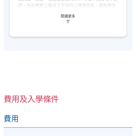
日期 / 時間
師，他在教學上應用了不同的心理學技能，幫助學生
逢周二至周四，3:00pm - 6:00pm
更容易吸收知識。黃安弘先生於香港大學修畢社會科
閱讀更多
學學位，以及教育文憑，並於修畢美國心理學碩士課
修業期
程。他在心理學的考試成績出眾，他在GRE心理學考
試的成績高過全球92%的考生，擅長教導學生應付心
共6課18小時
理學考試。
每星期三次，每課3小時
2026年7月7, 8, 9, 14, 15, 16日
地點
金鐘教學中心 (也可能在其他分校)，上課地點會於開
課前開課前7至3天，以電郵方式通知學員
費用及入學條件
費用