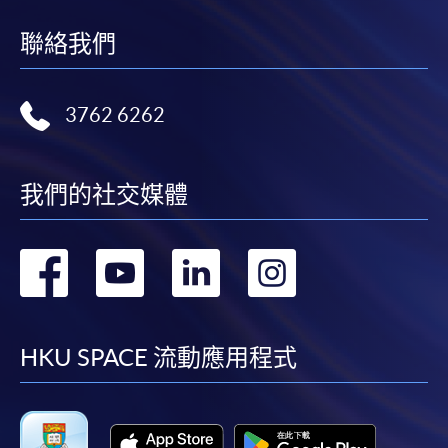
聯絡我們
3762 6262
我們的社交媒體
轉
轉
轉
轉
到
到
到
到
facebook
youtube
linkedin
instag
HKU SPACE 流動應用程式