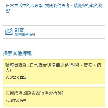
港大學專業進修學院」，並連同貼上郵票的回郵信
日常生活中的心理學 : 揭開我們思考、感覺與行動的秘
封及申請表交回本學院。補發的學費收據通常於課
密
程完結後寄出。
有關香港大學專業進修學院Summer School 的取錄方
訂閱
法、學生須知、報名中心及其他相關資訊，請登入
學院電子通訊
Summer School 網頁
。
探索其他課程
輔導員職業 : 日常職責與準備之路 (學術・實務・個
人)
心理學及輔導
如何成為國際認證行為分析師?
心理學及輔導