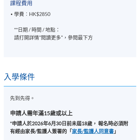
課程費用
學費︰HK$2850
**日期 / 時間 / 地點：
請打開詳情"閱讀更多"，參閱最下方
入學條件
先到先得。
申請人需年滿15歲或以上
*申請人於
2026
年6
月30
日前未屆
18
歲，
報名時必須附
有經由家長
/
監護人簽署的「
家長
/
監護人同意書
」