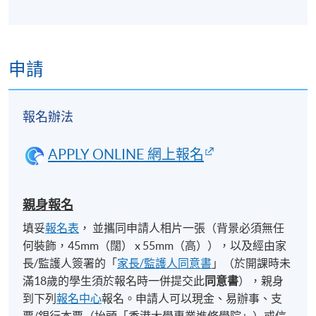
申請
報名辦法
APPLY ONLINE 網上報名
親身報名
填妥
報名表
， 並攜同申請人相片一張（背景必須無任
何裝飾，45mm（闊） x 55mm（高）），以及經由家
長/監護人簽署的「
家長/監護人同意書
」（於開課時未
滿18歲的學生須於報名時一併提交此
同意書
），親身
到下列
報名中心
報名。申請人可以現金、易辦事、支
票/銀行本票（抬頭「香港大學專業進修學院」）或信