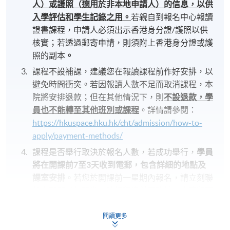
人）或護照（適用於非本地申請人）的信息，以供
入學評估和學生記錄之用。
若親自到報名中心報讀
證書課程，申請人必須出示香港身分證/護照以供
核實；若透過郵寄申請，則須附上香港身分證或護
照的副本
。
課程不設補課，建議您在報讀課程前作好安排，以
避免時間衝突。若因報讀人數不足而取消課程，本
院將安排退款；但在其他情況下，則
不設退款，學
員也不能轉至其他班別或課程
。詳情請參閱：
https://hkuspace.hku.hk/cht/admission/how-to-
apply/payment-methods/
課程是否舉行取決於報名人數，若成功舉行，
學員
將在開課前
7
至
3
天收到電郵，包含詳細的地點及
課室安排
。若您於開課前一星期內報名，請立刻聯
繫本部門以作跟進。除課程資料更改外，本院將不
會另發上課通知，學員須按時到指定地點上課。
閱讀更多
以上時間和地點為暫定，最終安排將視乎實際情