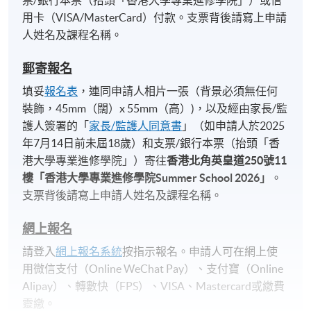
用卡（VISA/MasterCard）付款。支票背後請寫上申請
人姓名及課程名稱。
郵寄報名
填妥
報名表
，連同申請人相片一張（背景必須無任何
裝飾，45mm（闊）x 55mm（高）)，以及經由家長/監
護人簽署的「
家長/監護人同意書
」（如申請人於2025
年7月14日前未屆18歲）和支票/銀行本票（抬頭「香
港大學專業進修學院」）寄往
香港北角英皇道
250
號
11
樓「香港大學專業進修學院
Summer School 2026
」
。
支票背後請寫上申請人姓名及課程名稱。
網上報名
請登入
網上報名系統
按指示報名。申請人可在網上使
用微信支付（Online WeChat Pay）、支付寶（Online
Alipay）、轉數快（FPS）、VISA、Mastercard或繳費
靈繳。