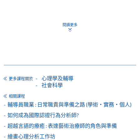
申請人於開課時未滿18歲​，
報名時
必須
附有經由家
長
/
監護人簽署的「
家長/監護人同意書
」
。
閱讀更多
申請人如報讀兩個課程或以上，請細閱各個課程的上
課時間地點，以免課時重疊，或因地點相距太遠而無
法上課。
備註
學費及學額不得轉讓他人。一經取錄，學生不得用
心理學及輔導
更多課程關於
已付的學費和已取得的學額轉讀其他課程，惟學院
社會科學
對特殊情況，可酌情處理。轉讀申請一經批准，學
相關課程
生須要付港幣120元手續費。
輔導員職業 : 日常職責與準備之路 (學術・實務・個人)
學院在收妥費用後，會向申請人發出付款收據，惟
如何成為國際認證行為分析師?
郵寄付款收據如若遺失，學院概不負責。
超越言語的療癒 : 表達藝術治療師的角色與準備
付款收據只發一次。申請額外付款證明的收費為每
張港幣30元。請以劃線支票支付，抬頭註明「香
繪畫心理分析工作坊