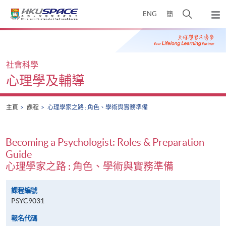
Skip
打
ENG
簡
to
彈
main
開
出
Main
content
搜
主
content
選
尋
start
單
介
社會科學
面
心理學及輔導
主頁
課程
心理學家之路 : 角色、學術與實務準備
Becoming a Psychologist: Roles & Preparation
Guide
心理學家之路 : 角色、學術與實務準備
課程編號
PSYC9031
報名代碼