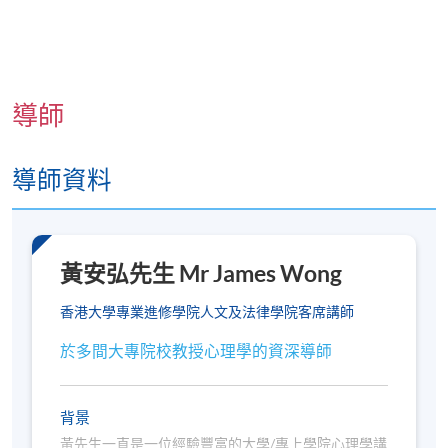
況
。各教學中心地點請參閱：
https://www.hkuspace.hku.hk/cht/learning-centre/
若您透過網上報讀課程，完成付款後將會收到系統
發出的「付款確認通知」電郵。請妥善保存該電郵
導師
或出示與報名時相同的身分證明文件，
前往報名中
心向職員索取正式收據
，建議可於第一課前預留時
間辦理。
導師資料
本課程不設課業及評核，同時不在持續進修基金資
助範圍內。
符合出席率要求的學員（一般為70%，個別課程可
黃安弘先生 Mr James Wong
能要求更高）可於課程結束後3個月內獲發修讀證
明書
（請於報名時提供完整及正確的資料，包括中
香港大學專業進修學院人文及法律學院客席講師
英文全名及郵寄地址）。詳情請參閱
https://hkuspace.hku.hk/cht/teaching-and-
於多間大專院校教授心理學的資深導師
learning/learners-support/learners-
information/transcripts/
背景
黃先生一直是一位經驗豐富的大學/專上學院心理學講