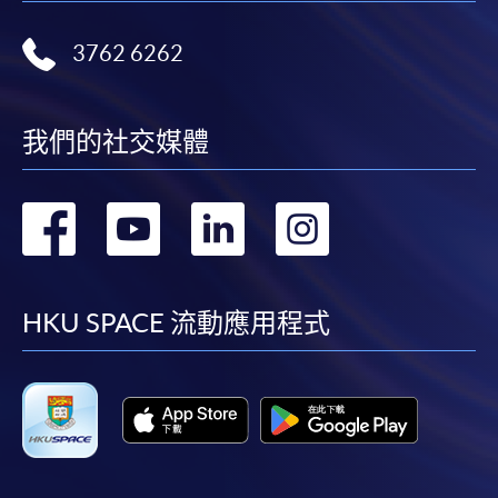
程/科目只可提交一次申請。
在網上報名過程中，付款成功後，網頁將顯示付款
3762 6262
確認。另外，確認電子郵件亦會發送到 閣下的電
子郵件帳戶。請保留確定回條作日後查詢用途。
我們的社交媒體
除特殊情況(例如課程因報名人數不足而被取消)及
法例規定外，一切已繳費用，概不退還。
如須甄選入學，則正式收據並不可作為 閣下已獲
轉
轉
轉
轉
取錄的證明。學院將在截止報名日期後儘快通知申
請者是否獲取錄。落選的申請人將獲退還已繳交的
到
到
到
到
學費。
facebook
youtube
linkedin
instag
HKU SPACE 流動應用程式
免責聲明
本學院為學院開設的其中一些課程提供在線服務的平台。雖然
本學院會力求在有關網頁上刊載的資訊正確和合時，但本學院