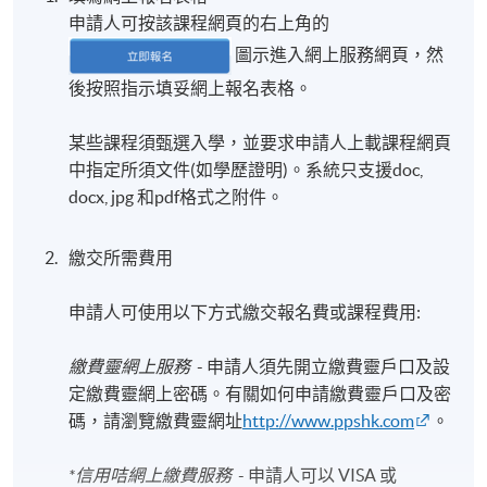
申請人可按該課程網頁的右上角的
圖示進入網上服務網頁，然
日期 / 時間
後按照指示填妥網上報名表格。
逢周六，10:00am - 1:00pm
某些課程須甄選入學，並要求申請人上載課程網頁
修業期
中指定所須文件(如學歷證明)。系統只支援doc,
3月課程:
docx, jpg 和pdf格式之附件。
13-3-2027 至 17-4-2027 (6節)
[實際上課時間將以課程小組的最終決定為準，並會
繳交所需費用
於開課前約一至兩星期以電郵方式通知學員。]
申請人可使用以下方式繳交報名費或課程費用:
地點
繳費靈網上服務
- 申請人須先開立繳費靈戶口及設
HPSHCC Campus
定繳費靈網上密碼。有關如何申請繳費靈戶口及密
碼，請瀏覽繳費靈網址
http://www.ppshk.com
。
*信用咭網上繳費服務
- 申請人可以 VISA 或