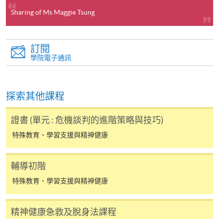
[
下載報名表SF26
]
Sharing of Ms Maggie Tsung
申請學歷頒授及專業課程可能需要其他資料，報名
表可向報名中心或有關課程負責人索取。填妥申請
訂閱
表格後，請連同報名費/學費以及所需證明文件親
學院電子通訊
往報名中心或以郵遞方式遞交。
探索其他課程
報讀同一學歷頒授課程內其他單元
證書 (單元 : 危機談判的進階策略與技巧)
​學院為學歷頒授課程特設「註冊及學費通知」，適
特殊教育、學習支援與精神健康
用於一般學歷頒授課程。
輔導初階
課程負責人會為學員送上「註冊及學費通知」
(「通知」)，請填妥有關「通知」，並親往報名中
特殊教育、學習支援與精神健康
心或以郵遞方式，遞交「通知」及繳交所需費用。
精神健康急救及脫身法課程
有關繳費詳情，請參閱
付款方法
。如對報名程序有任