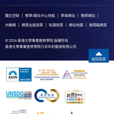
卻不能為這些資訊作出任何明確或隱含的保證。本學院尤其不
會保證下列各項：資訊並無侵犯版權，資訊可安全使用、資訊
職位空缺
教學/報名中心地點
學員網站
教師網站
準確、資訊適合任何目的、資訊不含電腦病毒等。
內聯網
網頁出版政策
私隱政策
網站地圖
無障礙網頁
本學院（包括其僱員及附屬機構）對你在網上付款而由下列原
因所導致的任何損失，一概不負責；上述原因包括：（1）由
© 2026 香港大學專業進修學院 版權所有
付款銀行或獨立商戶因為付款的網關在處理付款的信用卡、付
香港大學專業進修學院乃非牟利擔保有限公司
款卡、智能卡或其他付款的設施時出現任何信息或資訊傳送的
失誤、延誤、中斷、中止、或限制（2）從付款的網關傳送而
返回頁首
來的任何信息或資訊中出現的疏忽、錯誤、誤差或遺漏；
（3）付款的網關在完成網上付款時出現的故障、失靈、或失
誤；（4）任何由付款的網關引起或與付款的網關相關的原
因，包括未獲授權進入、資料傳送的改動、任何非法行為等。
以上中文本純作參考之用，如內容與英文版本有任何歧義，一
切以英文版本為準。