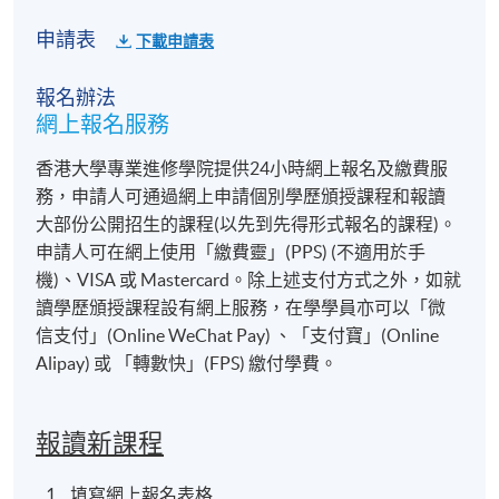
社工（特別是初級或新入職者）
校長與教師
申請表
下載申請表
人力資源管理人員
報名辦法
保安人員
網上報名服務
紀律部隊成員
香港大學專業進修學院提供24小時網上報名及繳費服
有志以談判技巧以拯救生命的各界社會人士
務，申請人可通過網上申請個別學歷頒授課程和報讀
大部份公開招生的課程(以先到先得形式報名的課程)。
📅
課程詳情
申請人可在網上使用「繳費靈」(PPS) (不適用於手
機)、VISA 或 Mastercard。除上述支付方式之外，如就
形式
：理論講授 + 個案分享 + 模擬演練
讀學歷頒授課程設有網上服務，在學學員亦可以「微
語言
：粵語授課，輔以繁體中文教材
信支付」(Online WeChat Pay) 、「支付寶」(Online
Alipay) 或 「轉數快」(FPS) 繳付學費。
報名代碼
2475-1249NW
報讀新課程
開課日期
2027年3月1日 (星期一)
現時接受報名
填寫網上報名表格