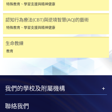
何疑問，請詳閱個別課程資料，或聯絡有關課程負責
特殊教育、學習支援與精神健康
人或報名中心。
認知行為療法(CBT)與逆境智慧(AQ)的藝術
課程/科目報名注意事項:
特殊教育、學習支援與精神健康
選用網上報名服務必須在已接駁互聯網及支援
JavaScript程式瀏覽器的電腦上進行。建議選用
生命教練
Google Chrome瀏覽器。
教育
申請人不應閒置申請超過10分鐘。否則，申請人
必須重新開始整個申請程序。
網上報名只支援「提早報讀優惠」。如需享用其他
報讀優惠，請親臨學院的報名中心報名。
在網上報名過程中，由於提交課程申請和付款在系
我們的學校及附屬機構
統處理上為兩個不同的程序，成功付款並不保證成
功被獲取錄。任何不成功的申請，課程組職員將儘
快與 閣下聯絡。
聯絡我們
申請人應注意，不論親身或網上報讀，相同的課