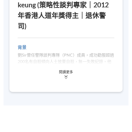
keung (策略性談判專家｜2012
年香港人道年獎得主｜退休警
司)
背景
劉Sir曾任警隊談判專隊（PNC）成員，成功勸服超過
200名有自殺傾向人士放棄自殺，無一失敗紀錄。他
的教學深入淺出，結合理論與實戰經驗，曾為多個政
閱讀更多
府部門、學校及社福機構提供培訓，深受好評。劉Sir
也開始在國內啟動危機談判的培訓工作！首先為大灣
區包括廣東警官學院及南沙談判隊分享工作！2023年
開始透過軒轅教育基金將危機談判的技巧輸送到湖南
的婁底市！亦為湖南株洲市撰寫訓練手冊！所有印刷
的教材都是自發自資的公益工作！