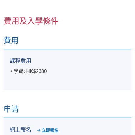
費用及入學條件
詳情
費用
🎯
課程特色
課程費用
危機談判
三
大支柱
：掌握情緒管理、風險評估、控
制/減少損害技巧
學費 : HK$2380
自殺防止實務
：辨識徵兆、打破迷思、建立信任與介
入策略
模擬演練
：真實場景重現，包括跳樓企圖、校園危
機、語言障礙個案等
申請
👥
適合對象
網上報名
立即報名