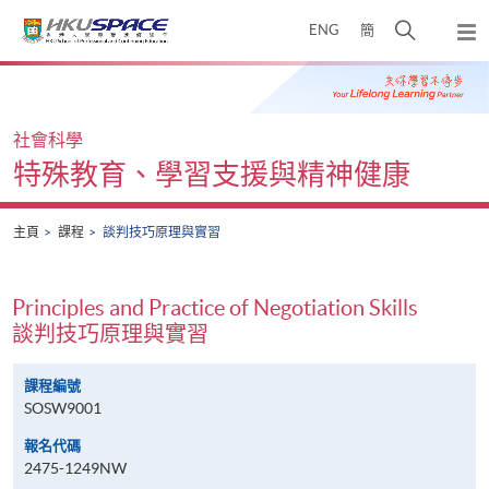
Skip
打
ENG
簡
to
彈
main
開
出
Main
content
搜
主
content
選
尋
start
單
介
社會科學
面
特殊教育、學習支援與精神健康
主頁
課程
談判技巧原理與實習
Principles and Practice of Negotiation Skills
談判技巧原理與實習
課程編號
SOSW9001
報名代碼
2475-1249NW