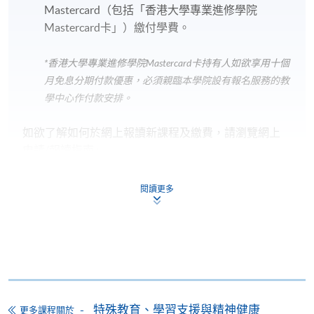
Mastercard（包括「香港大學專業進修學院
Mastercard卡」）繳付學費。
*香港大學專業進修學院Mastercard卡
持有人如欲享用十個
月免息分期付款優惠，必須親臨本學院設有報名服務的教
學中心作付款安排。
如欲了解如何於網上報讀新課程及繳費，請瀏覽網上
申請/報讀指南 :
-
短期課程
閱讀更多
-
個別學歷頒授課程
報讀同一學歷頒授課程內其他單元
個別課程為須報讀同一學歷頒授課程及其他單元或繳
特殊教育、學習支援與精神健康
更多課程關於
交下期學費的學員，提供網上服務，如學員就讀的課