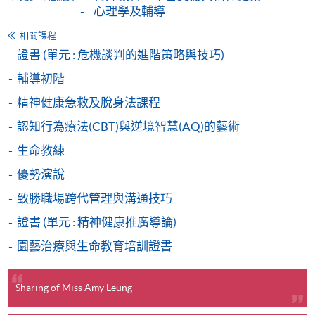
心理學及輔導
程設有此服務，課程負責人會通知學員有關程序。
相關課程
網上支付可通過「繳費靈」(PPS) (不適用於手機)、
證書 (單元 : 危機談判的進階策略與技巧)
VISA 或 Mastercard、「微信支付」(Online WeChat
輔導初階
Pay) 、「支付寶」(Online Alipay) 或 「轉數快」(FPS)
精神健康急救及脫身法課程
繳付學費。
認知行為療法(CBT)與逆境智慧(AQ)的藝術
生命教練
親身報名/郵遞
優勢演說
致勝職場跨代管理與溝通技巧
報讀新課程
證書 (單元 : 精神健康推廣導論)
園藝治療與生命教育培訓證書
凡以「先到先得」為取錄方式的課程，請填妥
SF26報名表，親往
報名中心
或以郵遞方式連同學
費以及所需證明文件呈交。
Sharing of Miss Amy Leung