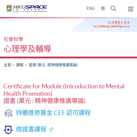
Skip
打
ENG
簡
to
彈
main
開
出
Main
content
搜
主
content
選
尋
start
單
介
社會科學
面
心理學及輔導
主頁
課程
證書 (單元 : 精神健康推廣導論)
Certificate for Module (Introduction to Mental
Health Promotion)
證書 (單元 : 精神健康推廣導論)
持續進修基金 CEF 認可課程
微證書課程