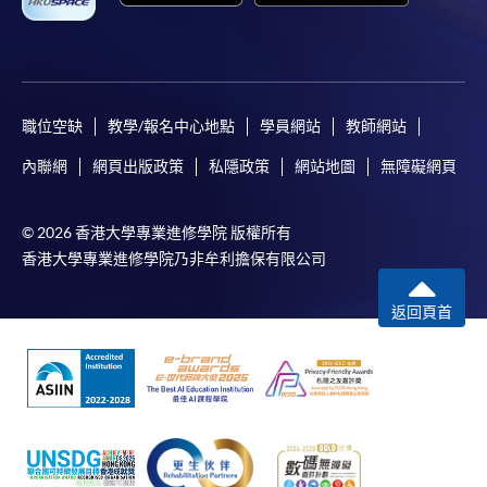
[
下載報名表SF26
]
申請學歷頒授及專業課程可能需要其他資料，報名
表可向報名中心或有關課程負責人索取。填妥申請
職位空缺
教學/報名中心地點
學員網站
教師網站
表格後，請連同報名費/學費以及所需證明文件親
往報名中心或以郵遞方式遞交。
內聯網
網頁出版政策
私隱政策
網站地圖
無障礙網頁
© 2026 香港大學專業進修學院 版權所有
報讀同一學歷頒授課程內其他單元
香港大學專業進修學院乃非牟利擔保有限公司
​學院為學歷頒授課程特設「註冊及學費通知」，適
返回頁首
用於一般學歷頒授課程。
課程負責人會為學員送上「註冊及學費通知」
(「通知」)，請填妥有關「通知」，並親往報名中
心或以郵遞方式，遞交「通知」及繳交所需費用。