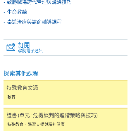
致勝職場跨代管理與溝通技巧
填寫網上報名表格
申請人可按該課程網頁的右上角的
生命教練
圖示進入網上服務網頁，然
桌遊治療與諮商輔導課程
後按照指示填妥網上報名表格。
某些課程須甄選入學，並要求申請人上載課程網頁
訂閱
中指定所須文件(如學歷證明)。系統只支援doc,
學院電子通訊
docx, jpg 和pdf格式之附件。
探索其他課程
繳交所需費用
特殊教育文憑
申請人可使用以下方式繳交報名費或課程費用:
教育
繳費靈網上服務
- 申請人須先開立繳費靈戶口及設
定繳費靈網上密碼。有關如何申請繳費靈戶口及密
證書 (單元 : 危機談判的進階策略與技巧)
碼，請瀏覽繳費靈網址
http://www.ppshk.com
。
特殊教育、學習支援與精神健康