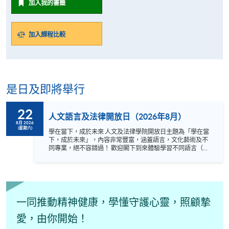
加入我的書籤
加入課程比較
是日及即將舉行
22
人文語言及法律開放日（2026年8月）
8月 2026
(星期六)
學在當下，成於未來 人文及法律學院開放日主題為「學在當
下，成於未來」，內容非常豐富，涵蓋語言，文化藝術及不
同專業，絕不容錯過！ 歡迎閣下到來體驗學習不同語言（包
括英、法、德、西班牙、阿拉伯、日、韓和泰語）的樂趣，
參與相關講座。不同行業的專業人士亦會出席分享他們的專
業知識和經驗，對有志成為律師、建築師、物業管理從業員
的你，絕對是機會難逢。若你想瞭解心理學及相關的日常應
用，我們的講座更是首選之列。 開放日一共設有35個工作
坊、體驗課堂和豐富資訊講座。萬勿錯過是次活動，記得把
一同推動精神健康，學懂守護心靈，照顧摯
握機會，立刻報名參加，規劃學習之路，成就你的未來藍
圖！
愛，由你開始！