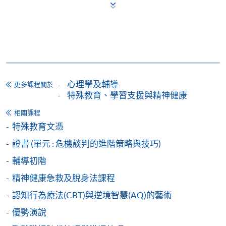
立即報名
申請表
下載申請表
報名辦法
網上報名服務
心理學及輔導
香港大學專業進修學院提供24小時網上報名及繳費服
更多課程關於
特殊教育、學習支援與精神健康
務，申請人可通過網上申請個別學歷頒授課程和報讀
大部份公開招生的課程(以先到先得形式報名的課程)。
相關課程
申請人可在網上使用「繳費靈」(PPS) (不適用於手
特殊教育文憑
機)、VISA 或 Mastercard。除上述支付方式之外，如就
證書 (單元 : 危機談判的進階策略與技巧)
讀學歷頒授課程設有網上服務，在學學員亦可以「微
信支付」(Online WeChat Pay) 、「支付寶」(Online
輔導初階
Alipay) 或 「轉數快」(FPS) 繳付學費。
精神健康急救及脫身法課程
認知行為療法(CBT)與逆境智慧(AQ)的藝術
報讀新課程
優勢演說