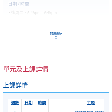
日期 / 時間
逢周二，6:45pm - 9:45pm
地點
閱讀更多
北角城教學中心
單元及上課詳情
上課詳情
週數
日期
時間
主題