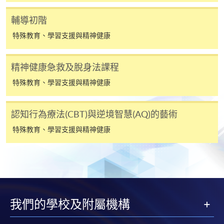
*信用咭網上繳費服務
- 申請人可以 VISA 或
Mastercard（包括「香港大學專業進修學院
輔導初階
Mastercard卡」）繳付學費。
特殊教育、學習支援與精神健康
*香港大學專業進修學院Mastercard卡
持有人如欲享用十個
月免息分期付款優惠，必須親臨本學院設有報名服務的教
精神健康急救及脫身法課程
學中心作付款安排。
特殊教育、學習支援與精神健康
如欲了解如何於網上報讀新課程及繳費，請瀏覽網上
認知行為療法(CBT)與逆境智慧(AQ)的藝術
申請/報讀指南 :
特殊教育、學習支援與精神健康
-
短期課程
-
個別學歷頒授課程
報讀同一學歷頒授課程內其他單元
我們的學校及附屬機構
個別課程為須報讀同一學歷頒授課程及其他單元或繳