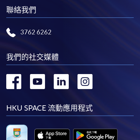
交下期學費的學員，提供網上服務，如學員就讀的課
聯絡我們
程設有此服務，課程負責人會通知學員有關程序。
網上支付可通過「繳費靈」(PPS) (不適用於手機)、
3762 6262
VISA 或 Mastercard、「微信支付」(Online WeChat
Pay) 、「支付寶」(Online Alipay) 或 「轉數快」(FPS)
繳付學費。
我們的社交媒體
轉
轉
轉
轉
親身報名/郵遞
到
到
到
到
報讀新課程
facebook
youtube
linkedin
instag
HKU SPACE 流動應用程式
凡以「先到先得」為取錄方式的課程，請填妥
SF26報名表，親往
報名中心
或以郵遞方式連同學
費以及所需證明文件呈交。