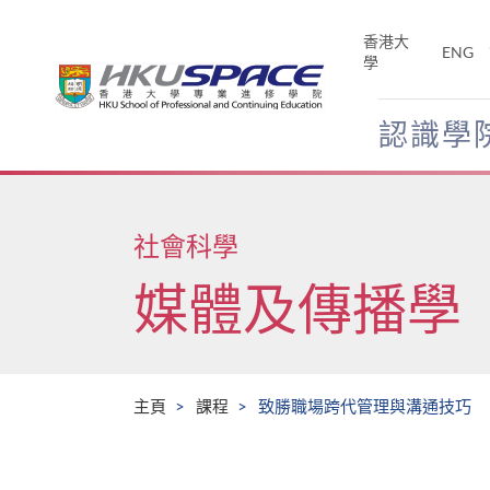
Skip
to
香港大
ENG
main
學
content
認識學
Main
content
start
社會科學
媒體及傳播學
主頁
課程
致勝職場跨代管理與溝通技巧