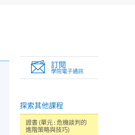
訂閱
學院電子通訊
探索其他課程
證書 (單元 : 危機談判的
進階策略與技巧)