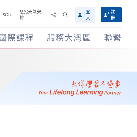
惡劣天氣安
登
註
分
打
SOUL
排
冊
入
享
開
至
搜
尋
國際課程
服務大灣區
聯繫
介
面