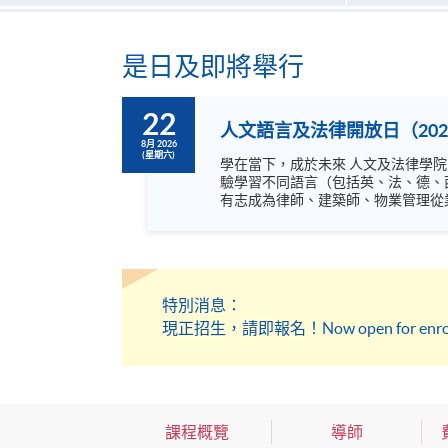
是日及即將舉行
22
人文語言及法律開放日（202
8月 2026
(星期六)
學在當下，成於未來 人文及法律學院開放日主題為「學在當下，成於未來」，內容非常豐富，涵蓋語言，文化藝術及不同專業，絕不容錯過！ 歡迎閣下到來體
驗學習不同語言（包括英、法、德、
有志成為律師、建築師、物業管理從業員的
坊、體驗課堂和豐富資訊講座。萬勿
特別消息：
現正招生，請即報名！Now open for enrollmen
課程概覽
導師