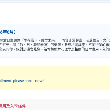
6年8月）
西班牙、阿拉伯、日、韓和泰語）的樂趣，參與相關講座。不同行業的專
你，絕對是機會難逢。若你想瞭解心理學及相關的日常應用，我們的講座更是首選之列。
錯過是次活動，記得把握機會，立刻報名參加，規劃學習之路，成就你的
t, please enroll now!
費用及入學條件