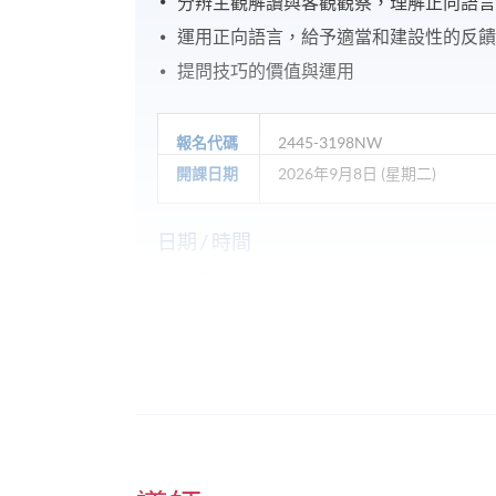
分辨主觀解讀與客觀觀察，理解正向語
運用正向語言，給予適當和建設性的反
提問技巧的價值與運用
報名代碼
2445-3198NW
開課日期
2026年9月8日 (星期二)
日期 / 時間
逢周二，7:15pm - 9:45pm
修業期
9月課程:
2026年9月8日-2026年9月29日 (共4講)
地點