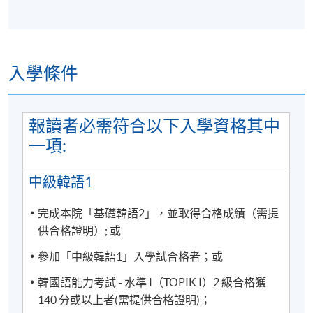
入學條件
詳情
報讀者必需符合以下入學資格其中
注意事項：
一項:
每完成一個課程後，學院會以“成績合格通知書”寄給各
中級韓語1
學員，不會再頒發“結業證明書”，敬請留意。
完成本院「基礎韓語2」，並取得合格成績（需提
供合格證明）; 或
學科會透過SOUL網上學習系統發佈學院資訊及課堂消
息(課室調動，課堂取消等)。請學員報名時提供正確有
參加「中級韓語1」入學試合格者；或
效之電郵。請學員多加利用(soul2.hkuspace.hku.hk)。
韓國語能力考試 - 水準 I（TOPIK I）2 級合格獲
同時建議學員下載SOUL手機應用程式(支援iOS及
140 分或以上者(需提供合格證明)；
andriod系統)，以便接收學科資訊。