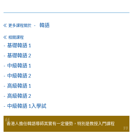
3) 除課程資料更改外，本院將不會另發上課通知，學
第
一
場入
第
二
場入
員如有疑問，可於開課前7 天致電查詢，否則學員應自
學試:
學試
:
韓語
更多課程關於
行携同收據所示之課程，按時到有關地點上課。
課程名稱
課程編號
報名代碼
報名代碼
相關課程
(2026年
(2026年
4) 新學員報名之後，開課前14天便可以透過
基礎韓語 1
9月5日)
9月19日)
(soul2.hkuspace.hku.hk)使用E-Learning網上學習平
基礎韓語 2
台。
韓語證書(入
中級韓語 1
門) –
2450-
2450-
5) 學費只包括54小時的韓語課程(深造韓語為100小
Introductory
ZESC8012M
中級韓語 2
2124NW
2126NW
時)，並不包括課本、額外的免費講座及溫習班。唯部
Korean (Part
高級韓語 1
份免費講座及溫習班或會與正常課堂時間有衝突,請學
2)
員衡量是否參與。
高級韓語 2
韓語證書(基
2450-
2450-
中級韓語 1入學試
礎) – 基礎韓
ZESC8012J
6) 除特別註明外，一般只接受18歲以上人士報讀
2128NW
2129NW
語 1
(https://hkuspace.hku.hk/cht/study/admission/how-to-
香港人擔任韓語導師其實有一定優勢，特別是教授入門課程
apply)；
韓語證書(中
2450-
2450-
級) – 中級韓
ZESC8012I