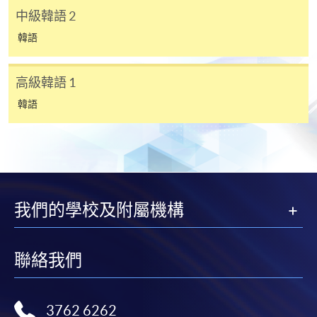
中級韓語 2
＊
第
二
場入學試考試
/
時間
/
地點
韓語
報名代碼
2450-1181AW
開課日期
2026年10月21日 (星期三)
日期: 2026年9月19日（六）， 2:30 – 3:30pm
高級韓語 1
時間
逢周三，6:45-9:45pm Every Wednesday，
地點: 九龍東分校，九龍灣宏開道28號（九龍灣港鐵
6:45-9:45pm
站B出口）
韓語
地點
港大保良何鴻燊社區書院 1101室 （銅鑼灣港
(課室編號，請參考當日大堂通告)
鐵站 F 出口） HKU SPACE Po Leung Kuk
Stanley Ho Community College (HPSHCC)
Campus Room 1101 (Exit F, Causeway Bay
MTR Station)
現時接受報名
我們的學校及附屬機構
持續進修基金
報名代碼
2450-1180AW
聯絡我們
開課日期
2026年10月22日 (星期四)
香港大學專業進修學院的持續進修基金院校編號是
時間
逢周四，6:45-9:45pm Every Thursday，6:45-
100
9:45pm
3762 6262