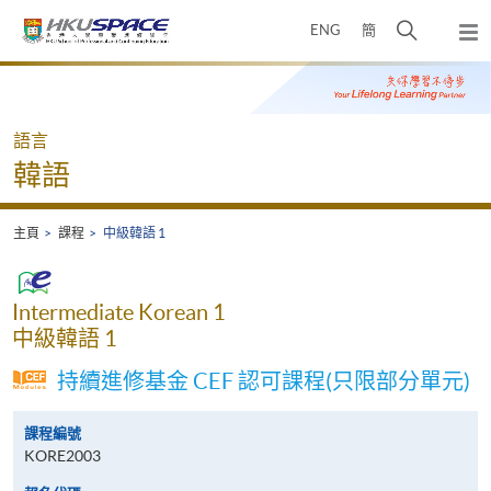
Skip
打
ENG
簡
to
彈
main
開
出
Main
content
搜
主
content
選
尋
start
單
介
語言
面
韓語
主頁
課程
中級韓語 1
Intermediate Korean 1
中級韓語 1
持續進修基金 CEF 認可課程(只限部分單元)
課程編號
KORE2003