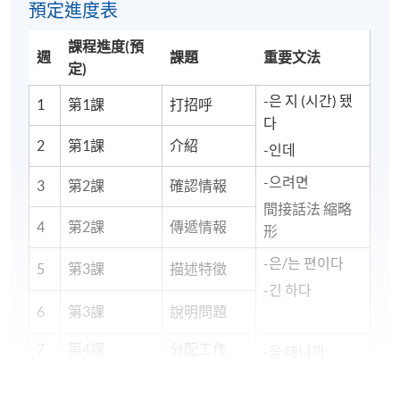
預定進度表
課程進度(預
週
課題
重要文法
定)
-은 지 (시간) 됐
1
第1課
打招呼
다
2
第1課
介紹
-인데
-으려면
3
第2課
確認情報
間接話法 縮略
4
第2課
傳遞情報
形
-은/는 편이다
5
第3課
描述特徵
-긴 하다
6
第3課
說明問題
7
第4課
分配工作
-을 테니까
-으면서
8
第4課
拜訪