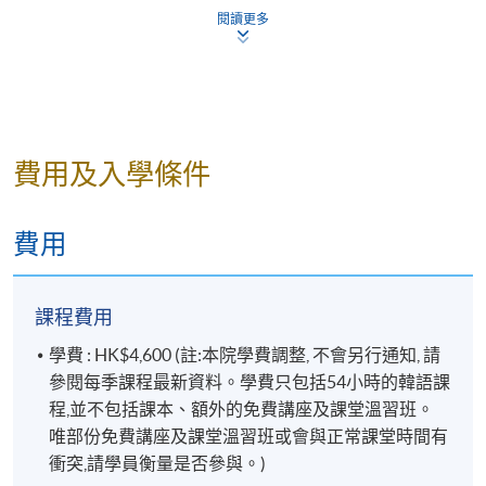
9
複習和補充練習
閱讀更多
10
第5課
描述外貌
-다
-아/어 보니까
11
第5課
描述性格
-던데요
12
第6課 Quiz
講述不便
-았/었으면 좋겠
費用及入學條件
13
第6課
求助
다
14
第7課
表達擔憂
-다면서요?
費用
-을 텐데 걱정이
尋找招聘資
15
第7課
다
訊
課程費用
16
第8課
-은/는데
利用公共設
學費 : HK$4,600 (註:本院學費調整, 不會另行通知, 請
施
-을
17
第8課
參閱每季課程最新資料。學費只包括54小時的韓語課
程,並不包括課本、額外的免費講座及課堂溫習班。
18
複習
唯部份免費講座及課堂溫習班或會與正常課堂時間有
*
Every student must attend the individual presentation
衝突,請學員衡量是否參與。)
once throughout the course.