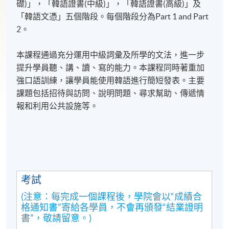
礎)」，「韓語證書(
中級
)
」，「韓語證書
(
高級
)
」及
「韓語文憑」五個階段。每個階段分為Part
1 and Part
2。
本課程通過充分運用中級詞彙及所學的文法，進一步
提升學員聽、講、讀、寫的能力。本課程同時著重加
強口語訓練，讓學員能使用韓語進行簡短發表。主要
課題包括招待與訪問、說明問題、尋求幫助、傳遞情
報和利用公共設施等。
考試
(注意：每完成一個課程後，學院會以“成績合
格通知書”寄給各學員，不會再頒發“結業證明
書”，敬請留意。)