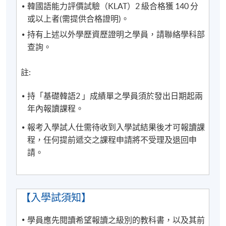
韓國語能力評價試驗（KLAT）2 級合格獲 140 分
或以上者(需提供合格證明)。
有關登入SOUL的資料，可以瀏覽以下連
結:
https://drive.google.com/file/d/1IHqMZcWAnvQlq
持有上述以外學歷資歷證明之學員，請聯絡學科部
mrZ0WbuBVSVIblyxbed/view?usp=sharing
查詢。
凡於「
九龍東分校
」上課之學員，由於要配合社區書
註:
院收生程序，6至8月的上課日期、地點或有更改，課
堂有機會調往其他分校上課。如有更改，學科會透過
持「基礎韓語2 」成績單之學員須於發出日期起兩
SOUL網上學習系統發佈最新的上課資訊。敬請學員屆
年內報讀課程。
時留意。如沒有任何通知，則請按照原定時間上課。
報考入學試人仕需待收到入學試結果後才可報讀課
程，任何提前遞交之課程申請將不受理及退回申
凡於「
九龍西分校
」上課之學員，每堂必須出示報讀
請。
HKU SPACE課程之正式收據或終身學員證
，方可進入
分校。部份課堂或會調往其他分校上課，請特別留
意。
【入學試須知】
CEF基金的新優化措施已於2022年8月1日實施。學員
學員應先閱讀希望報讀之級別的教科書，以及其前
如就讀於實施日期（即2022年8月1日）前開課的課