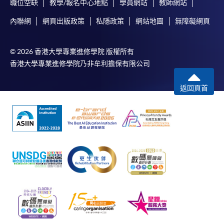
職位空缺
教學/報名中心地點
學員網站
教師網站
課程，基金資助申請將按先前的規定及安排（包括
開課日期
2026年10月22日 (星期四)
20,000元的資助上限、申請人必須在年齡屆滿71歲之
內聯網
網頁出版政策
私隱政策
網站地圖
無障礙網頁
時間
逢周四，6:45-9:45pm Every Thursday，6:45-
前遞交申請的年齡上限）處理。所有資訊以持續進修
9:45pm
基金辦事處最新公佈為準。有關新優化措施的詳情，
地點
九龍西分校 Kowloon West Campus
© 2026 香港大學專業進修學院 版權所有
請參閱：
香港大學專業進修學院乃非牟利擔保有限公司
現時接受報名
https://www.wfsfaa.gov.hk/cef/tc/news/news_20220801.h
（資料如有更改，以CEF網頁內資料為準）
返回頁首
修業期
此課程已列入持續進修基金可發還款項課程名單。
共18講54小時
如學員成功修畢以下課程及符合有關條件，可獲發
還有關課程費用的
最多80%（首10,000元）及60%
（次15,000元）
。申請人可不限次數申領合共最多
25,000 港元的資助，但
必須在成功修畢基金課程後
的一年內（註：根據成功修畢課程日期或指定的語
文基準試的考試日期（如適用），以較後者計一年
內）遞交申請
。該基金申請視乎持續進修基金可供
運用款項的多寡審批（以上資料如有更改， 以CEF
網頁內資料為準）。