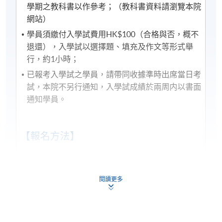
學期之教科書以作參考；（教科書資料請瀏覽本院
程，基金資助申請將按先前的規定及安排（包括
網站）
20,000元的資助上限、申請人必須在年齡屆滿71歲之
前遞交申請的年齡上限）處理。所有資訊以持續進修
學員須繳付入學試費用HK$100（合格與否，概不
基金辦事處最新公佈為準。有關新優化措施的詳情，
退還），入學試以選擇題、填充及作文等形式舉
請參閱：
行，約1小時；
https://www.wfsfaa.gov.hk/cef/tc/news/news_20220801.
已報考入學試之學員，請帶同收據準時出席當日考
料如有更改，以CEF網頁內資料為準）。
試，本院不另行通知，入學試成績於兩周内以書面
通知學員。
1) 不論網上報名或親身報名，請務必核實清楚課程報
名代碼、上課時間及地點後才報名，若發現報錯班
【報名方法】
別，可申請轉班，唯需繳付轉班費；而班別滿額時，
本院恕不接受任何轉班申請。網上報名會在課程開課
入學試申請表可於上面"申請表"欄下載；
日期前兩日截止，有興趣同學屆時需親自到本院報名
親往報名中心報名或以郵遞方式，連同申請表格、
閱讀更多
中心辦理報名。
入學試費用HK$100支票寄回；
可於網上報名；
2) 轉班手續會在第六週開始後停止接受申請，請學員
留意。