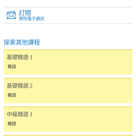
2132NW
2133NW
7) 非本地申請人報名時須出示有效簽證之正本，方可
語 1
訂閱
報名，詳細資料請瀏覽：
韓語證書(高
學院電子通訊
http://hkuspace.hku.hk/cht/study/admission/how-to-
2450-
2450-
級) – 高級韓
ZESC8012H
apply
2136NW
2137NW
語 1
探索其他課程
8) 如因黑色暴雨或颱風取消之課堂，補課或會安排於
韓語文憑 – 深
2450-
2450-
ZESC8012D
公眾假期舉行。屆時學科組會透過SOUL發佈有關資
造韓語 1
2140NW
2141NW
基礎韓語 1
訊。
韓語
＊
第
一
場入學試考試
/
時間
/
地點
報名代碼
2450-1179AW
基礎韓語 2
開課日期
2026年10月24日 (星期六)
日期: 2026年9月5日（六）， 2:30 – 3:30pm
韓語
時間
逢周六，10:00am-1:00pm Every Saturday，
地點: 九龍東分校，九龍灣宏開道28號（九龍灣港鐵
10:00am-1:00pm
站B出口）
地點
金鐘統一中心 605室 (金鐘港鐵站 D 出口）
中級韓語 1
(課室編號，請參考當日大堂通告)
United Learning Centre Room 605 (Exit D,
Admiralty MTR station)
韓語
現時接受報名