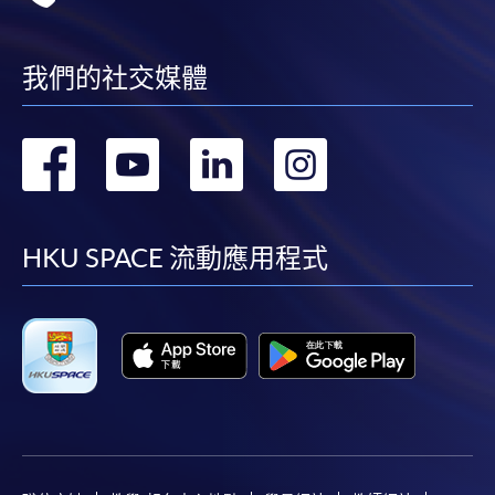
地點
九龍東分校 （九龍灣港鐵站 B 出口）
持續進修基金課程
Kowloon East Campus (Exit B, Kowloon Bay
MTR station)
INTERMEDIATE KOREAN 1 &
我們的社交媒體
INTERMEDIATE KOREAN 2 (MODULES
現時接受報名
FROM CERTIFICATE IN KOREAN
(INTERMEDIATE))
轉
轉
轉
轉
報名代碼
2450-1463AW
中級韓語 1 & 中級韓語 2 (韓語證書(中級)之單
到
到
到
到
元)
開課日期
2026年10月27日 (星期二)
時間
逢周二，6:45-9:45pm Every Tuesday，6:45-
課程編號
38Z148630
facebook
youtube
linkedin
instag
9:45pm
HKU SPACE 流動應用程式
學費
Intermediate Korean 1: $4,600 & Intermediate
地點
九龍西分校 6A5室 （荔枝角港鐵站 D2 出口）
Korean 2: $4,600 = $9,200
九龍長沙灣, 荔枝角道888號, 南商金融創新中
查詢號碼
3762-0820
心 Kowloon West Campus (NCB Innovation
Centre) Room 6A5 (Exit D2, Lai Chi Kok MTR
station)
持續進修基金
現時接受報名
CEF基金的新優化措施已於2022年8月1日實施。
學員如就讀於實施日期（即2022年8月1日）前開課的
報名代碼
2450-1462AW