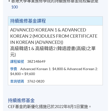
香港大學專業進修學院的持續進修基金院校編號是
100
CEF基金的新優化措施已於2022年8月1日實施。學員
如就讀於實施日期（即2022年8月1日）前開課的課
程，基金資助申請將按先前的規定及安排（包括
持續進修基金課程
20,000元的資助上限、申請人必須在年齡屆滿71歲之
ADVANCED KOREAN 1 & ADVANCED
前遞交申請的年齡上限）處理。所有資訊以持續進修
KOREAN 2 (MODULES FROM CERTIFICATE
基金辦事處最新公佈為準。有關新優化措施的詳情，
IN KOREAN (ADVANCED))
請參閱：
高級韓語1 & 高級韓語2 (韓語證書(高級)之單
https://www.wfsfaa.gov.hk/cef/tc/news/news_20220801.
元)
料如有更改，以CEF網頁內資料為準）。
課程編號
38Z148649
學費
Advanced Korean 1: $4,800 & Advanced Korean 2:
$4,800 = $9,600
1) 不論網上報名或親身報名，請務必核實清楚課程報
名代碼、上課時間及地點後才報名，若發現報錯班
查詢號碼
3762-0820
別，可申請轉班，唯需繳付轉班費；而班別滿額時，
本院恕不接受任何轉班申請。網上報名會在課程開課
日期前兩日截止，有興趣同學屆時需親自到本院報名
持續進修基金
中心辦理報名。
CEF基金的新優化措施已於2022年8月1日實施。