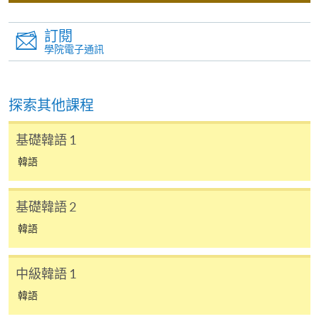
Tel: 2583 0700
http://topik-
Admiralty MTR station)
hk.org/chi/index.asp
訂閱
現時接受報名
學院電子通訊
Korean Language Ability Test
香港伍倫貢學院
(KLAT)
UOW College
報名代碼
2450-1210AW
* 報考詳情請參閱 KLAT 香港官
探索其他課程
Hong Kong
開課日期
2026年10月21日 (星期三)
方網站
Tel: 3442 9729
http://www.uowchk.edu.hk/ilpt
時間
逢周三，6:45-9:45pm Every Wednesday，
基礎韓語 1
6:45-9:45pm
-klat
韓語
地點
港大保良何鴻燊社區書院 1102室 （銅鑼灣港
鐵站 F 出口） HKU SPACE Po Leung Kuk
學員成功修畢以下韓語課程（連續兩學期共完成108小
Stanley Ho Community College (HPSHCC)
時），按以下課程組合，可申請發還持續進修基金：
Campus Room 1102 (Exit F, Causeway Bay
基礎韓語 2
MTR Station)
韓語
持續
現時接受報名
課程組合
基金
中級韓語 1
第一期
第二期
韓語
修業期
韓語證書（入門）-
韓語證書（入門）-