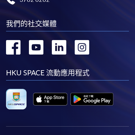
3) 必須填上
完整的課程組合
名稱 :
① 如以課程編號”38C134814”申請發還款項之學員
我們的社交媒體
② 如以其他課程編號申請發還款項之學員，請填寫「XX韓語 1 
元)」。
轉
轉
轉
轉
4)
“
深造韓語 1”
及 “
深造韓語 2”
需要各自獨立申請，
並不能
基金(CEF)。
到
到
到
到
①如以課程編號”38Z107039”申請發還款項之學員，請填
課程名稱。
facebook
youtube
linkedin
instag
HKU SPACE 流動應用程式
②如以課程編號”38Z107047”申請發還款項之學員，請填
課程名稱 。
已被列入持續進修基金可發還款項的課程 (只限部分單元)
本課程若干單元已加入持續進修基金可獲發還款項課程名單
內
持續進修基金辦事處未有此課程之資歴架構登記紀錄*
*此課程在資歴架構成立前已可經基金發還款項