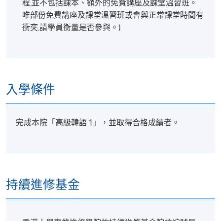
效之電郵。請學員多加利用(soul2.hkuspace.hku.hk)。
程,並不包括課本、額外的免費講座及課堂溫習班。
同時建議學員下載SOUL手機應用程式(支援iOS及
唯部份免費講座及課堂溫習班或會與正常課堂時間有
andriod系統)，以便接收學科資訊。
衝突,請學員衡量是否參與。)
有關登入SOUL的資料，可以瀏覽以下連
結:
https://drive.google.com/file/d/1IHqMZcWAnvQlq
mrZ0WbuBVSVIblyxbed/view?usp=sharing
入學條件
凡於「
九龍東分校
」上課之學員，由於要配合社區書
院收生程序，6至8月的上課日期、地點或有更改，課
完成本院「高級韓語 1」，並取得合格成績者。
堂有機會調往其他分校上課。如有更改，學科會透過
SOUL網上學習系統發佈最新的上課資訊。敬請學員屆
時留意。如沒有任何通知，則請按照原定時間上課。
凡於「
九龍西分校
」上課之學員，每堂必須出示報讀
持續進修基金
HKU SPACE課程之正式收據或終身學員證
，方可進入
分校。部份課堂或會調往其他分校上課，請特別留
意。