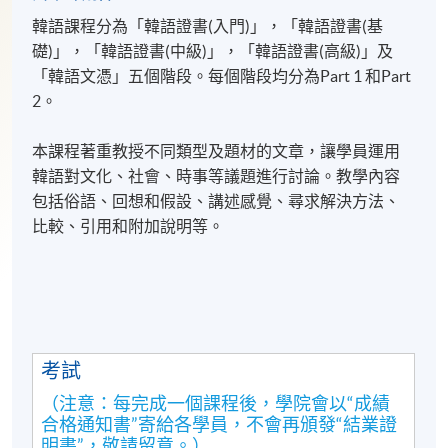
韓語課程分為「韓語證書(入門)」，「韓語證書(基
礎)」，「韓語證書(
中級
)
」，「韓語證書
(
高級
)」及
「韓語文憑」五個階段。每個階段均分為Part 1
和Part
2。
本課程著重教授不同類型及題材的文章，讓學員運用
韓語對文化、社會、時事等議題進行討論。教學內容
包括俗語、回想和假設、講述感覺、尋求解決方法、
比較、引用和附加說明等。
考試
（注意：每完成一個課程後，學院會以“成績
合格通知書”寄給各學員，不會再頒發“結業證
明書”，敬請留意。）