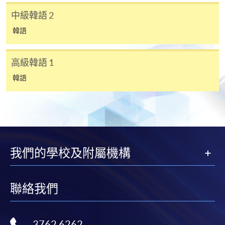
課程由兩個單元（KORE3001 和 KORE3002）組
38C13
Introductory Korean
Introductory Korean
中級韓語 2
成，課程一般修業期為11個月，最長修讀期限為 24
(Part 1)
(Part 2)
個月。
韓語
高級韓語1 - 18課共54小時
基礎韓語 1
基礎韓語 2
38Z14
高級韓語2 - 18課共54小時
高級韓語 1
36課共108小時
韓語
中級韓語 1
中級韓語 2
38Z14
高級韓語 1
高級韓語 2
38Z14
深造韓語 1
38Z10
我們的學校及附屬機構
深造韓語 2
38Z10
聯絡我們
註： 1) CEF 是以組合課程中的第一個課程之報名日期開始計算
Grade 或 Level 亦以此為準。
3762 6262
2) 同一單元/課程只可向持續進修基金(CEF)申請發還款