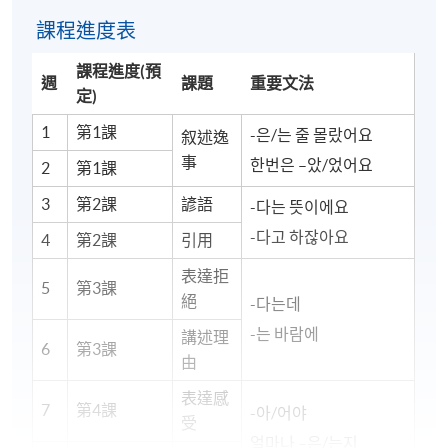
課程進度表
課程進度(預
週
課題
重要文法
定)
1
第1課
-은/는 줄 몰랐어요
叙述逸
事
한번은 –았/었어요
2
第1課
3
第2課
諺語
-다는 뜻이에요
-다고 하잖아요
4
第2課
引用
表達拒
5
第3課
絕
-다는데
-는 바람에
講述理
6
第3課
由
表達感
7
第4課
-아/어야
受
얼마나 –은/는지