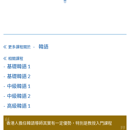
(https://hkuspace.hku.hk/cht/study/admission/how-to-
運用款項的多寡審批（以上資料如有更改， 以CEF
apply)；
網頁內資料為準）。
7) 非本地申請人報名時須出示有效簽證之正本，方可
課程總成績合格 及
報名，詳細資料請瀏覽：
達到70%出席率 及
http://hkuspace.hku.hk/cht/study/admission/how-to-
在政府指定的測試組織/代理機構舉辦的語文基準
apply
韓語
更多課程關於
考試中取得要求成績。
相關課程
8) 如因黑色暴雨或颱風取消之課堂，補課或會安排於
基礎韓語 1
公眾假期舉行。屆時學科組會透過SOUL發佈有關資
代理機構及測試：
訊。
基礎韓語 2
測試組織 / 代理機
中級韓語 1
測試
構
報名代碼
2450-1209AW
中級韓語 2
韓國國際學校
Test of Proficiency in Korean
開課日期
2026年10月25日 (星期日)
高級韓語 1
Korean
(TOPIK)
時間
逢周日，10:00am-1:00pm Every Sunday，
10:00am-1:00pm
International
* 報考詳情請參閱 TOPIK 香港
香港人擔任韓語導師其實有一定優勢，特別是教授入門課程
School
地點
金鐘統一中心 607室 (金鐘港鐵站 D 出口）
官方網站
United Learning Centre Room 607 (Exit D,