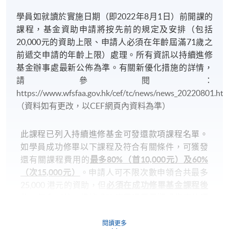
2) 轉班手續會在第六週開始後停止接受申請，請學員
學員如就讀於實施日期（即2022年8月1日）前開課的
留意。
課程，基金資助申請將按先前的規定及安排（包括
20,000元的資助上限、申請人必須在年齡屆滿71歲之
3) 除課程資料更改外，本院將不會另發上課通知，學
前遞交申請的年齡上限）處理。所有資訊以持續進修
員如有疑問，可於開課前7 天致電查詢，否則學員應自
基金辦事處最新公佈為準。有關新優化措施的詳情，
行携同收據所示之課程，按時到有關地點上課。
請參閱：
https://www.wfsfaa.gov.hk/cef/tc/news/news_20220801.h
4) 新學員報名之後，開課前14天便可以透過
（資料如有更改，以CEF網頁內資料為準）
(soul2.hkuspace.hku.hk)使用E-Learning網上學習平
台。
此課程已列入持續進修基金可發還款項課程名單。
如學員成功修畢以下課程及符合有關條件，可獲發
5) 學費只包括54小時的韓語課程(深造韓語為100小
還有關課程費用的
最多80%（首10,000元）及60%
時)，並不包括課本、額外的免費講座及溫習班。唯部
（次15,000元）
。申請人可不限次數申領合共最多
份免費講座及溫習班或會與正常課堂時間有衝突,請學
25,000 港元的資助，但
必須在成功修畢基金課程後
員衡量是否參與。
的一年內（註：根據成功修畢課程日期或指定的語
文基準試的考試日期（如適用），以較後者計一年
6) 除特別註明外，一般只接受18歲以上人士報讀
內）遞交申請
。該基金申請視乎持續進修基金可供
閱讀更多