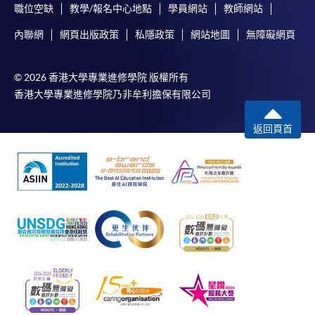
職位空缺
教學/報名中心地點
學員網站
教師網站
內聯網
網頁出版政策
私隱政策
網站地圖
無障礙網頁
申請
© 2026 香港大學專業進修學院 版權所有
香港大學專業進修學院乃非牟利擔保有限公司
申請表
下載申請表
返回頁首
報名辦法
網上報名服務
香港大學專業進修學院提供24小時網上報名及繳費服
務，申請人可通過網上申請個別學歷頒授課程和報讀
大部份公開招生的課程(以先到先得形式報名的課程)。
申請人可在網上使用「繳費靈」(PPS) (不適用於手
機)、VISA 或 Mastercard。除上述支付方式之外，如就
讀學歷頒授課程設有網上服務，在學學員亦可以「微
信支付」(Online WeChat Pay) 、「支付寶」(Online