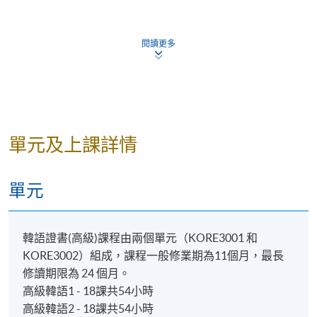
8
第4課
推薦
9
複習和補充練習
閱讀更多
10
第5課
回想
-았/었던 것 같아요
-다면
11
第5課
假設
作出要
12
第6課 Quiz
求
-아/어 주셨으면 해요
單元及上課詳情
-은/는 데다가
附加說
13
第6課
明
單元
講述事
14
第7課
-은/는 것으로 나타났습
件
니다
韓語證書(高級)課程由兩個單元（KORE3001 和
傳達情
-을 것으로 예상됩니다
15
第7課
KORE3002）組成，課程一般修業期為11個月，最長
報
修讀期限為 24 個月。
16
第8課
高級韓語1 - 18課共54小時
比較
-은/는 반면에
17
第8課
高級韓語2 - 18課共54小時