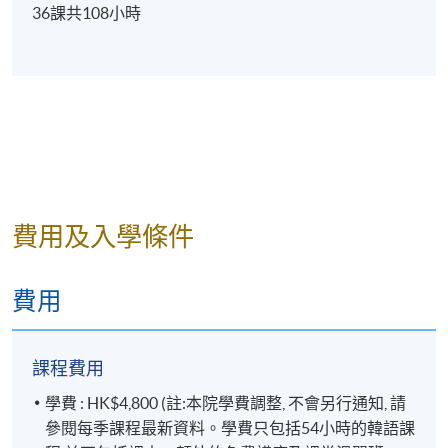
36課共108小時
18
複習
* 所有學員必須在學期中參與一次個人發表。
詳情
費用及入學條件
注意事項：
費用
每完成一個課程後，學院會以“成績合格通知書”寄給各
學員，不會再頒發“結業證明書”，敬請留意。
課程費用
學科會透過SOUL網上學習系統發佈學院資訊及課堂消
學費 : HK$4,800 (註:本院學費調整, 不會另行通知, 請
息(課室調動，課堂取消等)。請學員報名時提供正確有
參閱每季課程最新資料。學費只包括54小時的韓語課