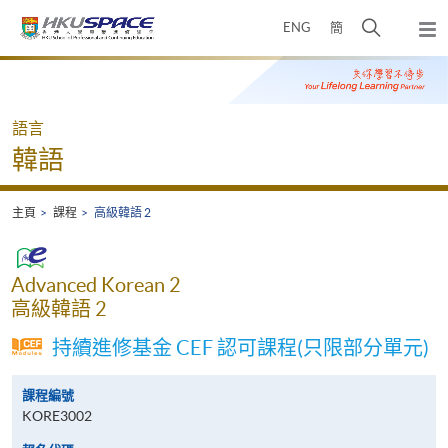
Skip
打
ENG
簡
to
彈
main
開
出
Main
content
搜
主
content
選
尋
start
單
介
語言
面
韓語
主頁
課程
高級韓語 2
Advanced Korean 2
高級韓語 2
持續進修基金 CEF 認可課程(只限部分單元)
課程編號
KORE3002