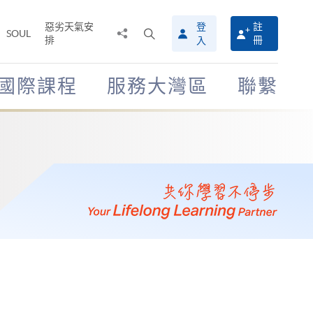
惡劣天氣安
登
註
分
打
SOUL
排
冊
入
享
開
至
搜
尋
國際課程
服務大灣區
聯繫
介
面