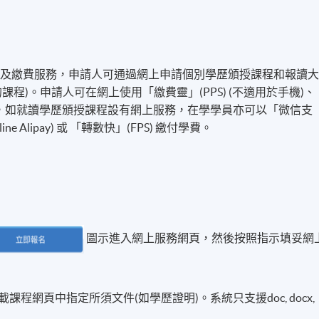
名及繳費服務，申請人可通過網上申請個別學歷頒授課程和報讀
程)。申請人可在網上使用「繳費靈」(PPS) (不適用於手機)、
付方式之外，如就讀學歷頒授課程設有網上服務，在學學員亦可以「微信支
line Alipay) 或 「轉數快」(FPS) 繳付學費。
圖示進入網上服務網頁，然後按照指示填妥網
程網頁中指定所須文件(如學歷證明)。系統只支援doc, docx,