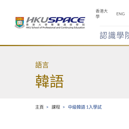
Skip
to
香港大
ENG
main
學
content
認識學
Main
content
start
語言
韓語
主頁
課程
中級韓語 1入學試