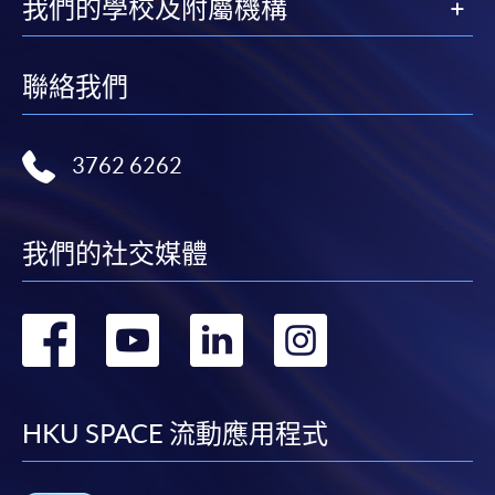
我們的學校及附屬機構
日期: 2026年9月5日（六）， 2:30 – 3:30pm
地點: 九龍東分校，九龍灣宏開道28號（九龍灣港鐵
聯絡我們
站B出口）
(課室編號，請參考當日大堂通告)
3762 6262
＊
第
二
場入學試考試
/
時間
/
地點
我們的社交媒體
日期: 2026年9月19日（六）， 2:30 – 3:30pm
轉
轉
轉
轉
地點: 九龍東分校，九龍灣宏開道28號（九龍灣港鐵
站B出口）
到
到
到
到
(課室編號，請參考當日大堂通告)
facebook
youtube
linkedin
instag
HKU SPACE 流動應用程式