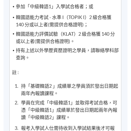
名代碼、上課時間及地點後才報名，若發現報錯班
參加「中級韓語1」入學試合格者；或
別，可申請轉班，唯需繳付轉班費；而班別滿額時，
韓國語能力考試 - 水準 I（TOPIK I）2 級合格獲
本院恕不接受任何轉班申請。網上報名會在課程開課
140 分或以上者(需提供合格證明)；
日期前兩日截止，有興趣同學屆時需親自到本院報名
韓國語能力評價試驗（KLAT）2 級合格獲 140 分
中心辦理報名。
或以上者(需提供合格證明)。
2) 轉班手續會在第六週開始後停止接受申請，請學員
持有上述以外學歷資歷證明之學員，請聯絡學科部
留意。
查詢。
3) 除課程資料更改外，本院將不會另發上課通知，學
註 :
員如有疑問，可於開課前7 天致電查詢，否則學員應自
行携同收據所示之課程，按時到有關地點上課。
持「基礎韓語2 」成績單之學員須於發出日期起
兩年內報讀課程。
4) 新學員報名之後，開課前14天便可以透過
學員在完成「中級韓語1」並取得考試合格，可
(soul2.hkuspace.hku.hk)使用E-Learning網上學習平
憑「中級韓語1」成績單於發出日期起兩年內報
台。
讀「中級韓語2」課程。
報考入學試人仕需待收到入學試結果後才可報
5) 學費只包括54小時的韓語課程(深造韓語為100小