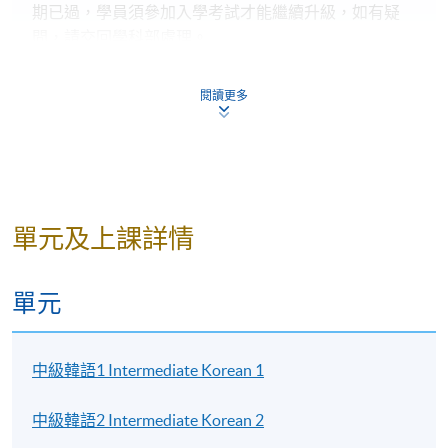
期已過，學員須參加入學考試才能繼續升級，如有疑
問，請交回學科部處理。
閱讀更多
如學員有興趣報讀「韓語證書(中級)」，請
於"單元"一欄點擊「中級韓語1」及「中級
韓語2」查閱班別資訊。
單元及上課詳情
單元
詳情
中級韓語1 Intermediate Korean 1
注意事項：
中級韓語2 Intermediate Korean 2
每完成一個課程後，學院會以“成績合格通知書”寄給各