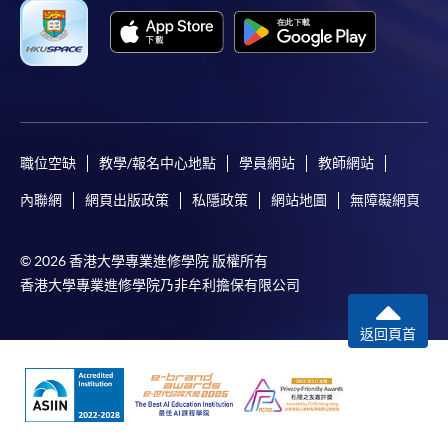
持續進修基金
香港大學專業進修學院的持續進修基金院校編號是
100
職位空缺
教學/報名中心地點
學員網站
教師網站
內聯網
網頁出版政策
私隱政策
網站地圖
無障礙網頁
持續進修基金課程
INTERMEDIATE KOREAN 1 &
© 2026 香港大學專業進修學院 版權所有
INTERMEDIATE KOREAN 2 (MODULES
香港大學專業進修學院乃非牟利擔保有限公司
FROM CERTIFICATE IN KOREAN
(INTERMEDIATE))
返回頁首
中級韓語 1 & 中級韓語 2 (韓語證書(中級)之單
元)
課程編號
38Z148630
學費
Intermediate Korean 1: $4,600 & Intermediate
Korean 2: $4,600 = $9,200