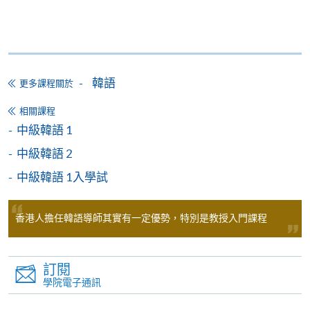
【報名方法】
韓語中級證書共有兩個單元:
入學試申請表可於上面"申請表"欄下載；
中級韓語 1 - 18課共54小時
中級韓語 2 - 18課共54小時
親往報名中心報名或以郵遞方式，連同申請表格、
36課共108小時
入學試費用HK$100支票寄回；
韓語
更多課程關於
可於網上報名;
相關課程
中級韓語 1
中級韓語 2
第
一
場入
第
二
場入
中級韓語 1入學試
學試:
學試
:
課程名稱
課程編號
報名代碼
報名代碼
香港人擔任韓語導師其實有一定優勢，特別是教授入門課程
(2026年
(2026年
9月5日)
9月19日)
韓語證書(入
訂閱
學院電子通訊
門) –
2450-
2450-
Introductory
ZESC8012M
2124NW
2126NW