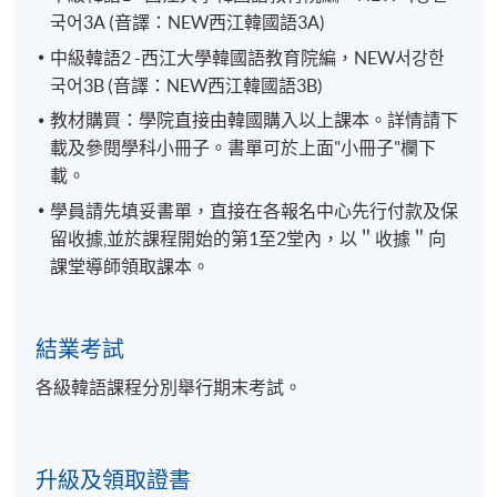
국어3A (音譯：NEW西江韓國語3A)
中級韓語2 -西江大學韓國語教育院編，NEW서강한
국어3B (音譯：NEW西江韓國語3B)
教材購買：學院直接由韓國購入以上課本。詳情請下
載及參閱學科小冊子。書單可於上面"小冊子"欄下
載。
學員請先填妥書單，直接在各報名中心先行付款及保
留收據,並於課程開始的第1至2堂內，以＂收據＂向
課堂導師領取課本。
結業考試
各級韓語課程分別舉行期末考試。
升級及領取證書