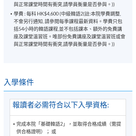
與正常課堂時間有衝突,請學員衡量是否參與。))
凡於「
九龍西分校
」上課之學員，每堂必須出示報讀
學費 : 每科 HK$4,600 (中級韓語2(註:本院學費調整,
HKU SPACE課程之正式收據或終身學員證
，方可進入
不會另行通知, 請參閱每季課程最新資料。學費只包
分校。部份課堂或會調往其他分校上課，請特別留
括54小時的韓語課程,並不包括課本、額外的免費講
意。
座及課堂溫習班。唯部份免費講座及課堂溫習班或會
與正常課堂時間有衝突,請學員衡量是否參與。))
CEF基金的新優化措施已於2022年8月1日實施。學員
如就讀於實施日期（即2022年8月1日）前開課的課
程，基金資助申請將按先前的規定及安排（包括
20,000元的資助上限、申請人必須在年齡屆滿71歲之
入學條件
前遞交申請的年齡上限）處理。所有資訊以持續進修
基金辦事處最新公佈為準。有關新優化措施的詳情，
請參閱：
報讀者必需符合以下入學資格:
https://www.wfsfaa.gov.hk/cef/tc/news/news_20220801.
料如有更改，以CEF網頁內資料為準）。
完成本院「基礎韓語2」，並取得合格成績（需提
供合格證明）； 或
1) 不論網上報名或親身報名，請務必核實清楚課程報