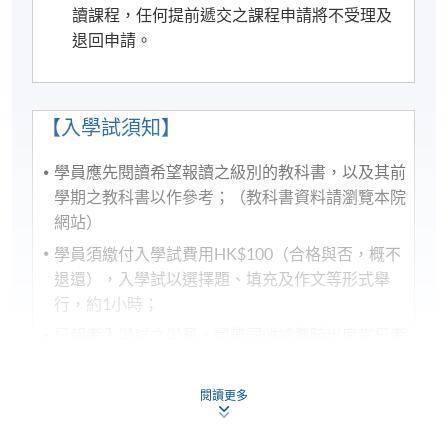
讀課程，任何提前遞交之課程申請將不受理及
時)，並不包括課本、額外的免費講座及溫習班。唯部
退回申請。
份免費講座及溫習班或會與正常課堂時間有衝突,請學
員衡量是否參與。
6) 除特別註明外，一般只接受18歲以上人士報讀
【入學試須知】
(https://hkuspace.hku.hk/cht/study/admission/how-to-
apply)；
學員應先閱讀希望報讀之級別的教科書，以及其前
學期之教科書以作參考；（教科書資料請瀏覽本院
7) 非本地申請人報名時須出示有效簽證之正本，方可
網站）
報名，詳細資料請瀏覽：
學員須繳付入學試費用HK$100（合格與否，概不
http://hkuspace.hku.hk/cht/study/admission/how-to-
退還），入學試以選擇題、填充及作文等形式舉
apply
行，約1小時；
已報考入學試之學員，請帶同收據準時出席當日考
8) 如因黑色暴雨或颱風取消之課堂，補課或會安排於
試，本院不另行通知，入學試成績於兩周内以書面
公眾假期舉行。屆時學科組會透過SOUL發佈有關資
通知學員。
訊。
閱讀更多
修業期