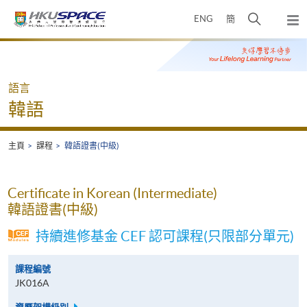
Skip
打
ENG
簡
to
彈
main
開
出
Main
content
搜
主
content
選
尋
start
單
介
語言
面
韓語
主頁
課程
韓語證書(中級)
Certificate in Korean (Intermediate)
韓語證書(中級)
持續進修基金 CEF 認可課程(只限部分單元)
課程編號
JK016A