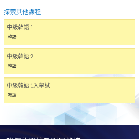
Korean (Part
2)
探索其他課程
韓語證書(基
2450-
2450-
中級韓語 1
礎) – 基礎韓
ZESC8012J
2128NW
2129NW
韓語
語 1
韓語證書(中
2450-
2450-
中級韓語 2
級) – 中級韓
ZESC8012I
2132NW
2133NW
語 1
韓語
韓語證書(高
2450-
2450-
級) – 高級韓
ZESC8012H
中級韓語 1入學試
2136NW
2137NW
語 1
韓語
韓語文憑 – 深
2450-
2450-
ZESC8012D
造韓語 1
2140NW
2141NW
＊
第
一
場入學試考試
/
時間
/
地點