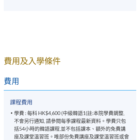
學員，不會再頒發“結業證明書”，敬請留意。
學科會透過SOUL網上學習系統發佈學院資訊及課堂消
息(課室調動，課堂取消等)。請學員報名時提供正確有
效之電郵。請學員多加利用(soul2.hkuspace.hku.hk)。
同時建議學員下載SOUL手機應用程式(支援iOS及
費用及入學條件
andriod系統)，以便接收學科資訊。
有關登入SOUL的資料，可以瀏覽以下連結:
費用
https://drive.google.com/file/d/1IHqMZcWAnvQlqmrZ
0WbuBVSVIblyxbed/view?usp=sharing
課程費用
凡於「
九龍東分校
」上課之學員，由於要配合社區書
學費 : 每科 HK$4,600 (中級韓語1(註:本院學費調整,
院收生程序，6至8月的上課日期、地點或有更改，課
不會另行通知, 請參閱每季課程最新資料。學費只包
堂有機會調往其他分校上課。如有更改，學科會透過
括54小時的韓語課程,並不包括課本、額外的免費講
SOUL網上學習系統發佈最新的上課資訊。敬請學員屆
座及課堂溫習班。唯部份免費講座及課堂溫習班或會
時留意。如沒有任何通知，則請按照原定時間上課。