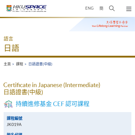
Skip
打
ENG
簡
to
彈
main
開
出
Main
content
搜
主
content
選
尋
start
單
介
語言
面
日語
主頁
課程
日語證書(中級)
Certificate in Japanese (Intermediate)
日語證書(中級)
持續進修基金 CEF 認可課程
課程編號
JK019A
報名代碼