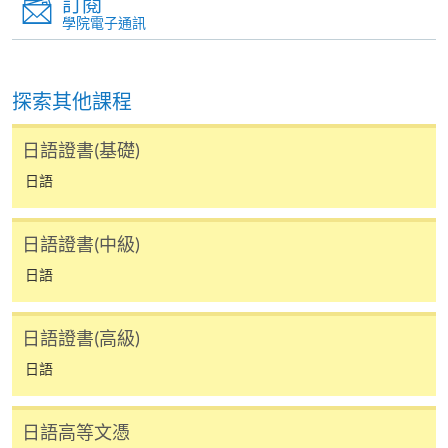
地點: 九龍東分校，九龍灣宏開道28號（九龍灣港鐵站B
訂閱
6) 學費只包括120小時的日語課程,並不包括課本、額外
學院電子通訊
的免費講座及溫習班。唯部份免費講座及溫習班或會
(課室編號，請參考當日大堂通告)
與正常課堂時間有衝突,請學員衡量是否參與。
探索其他課程
7) 除特別註明外，一般只接受18歲以上報讀
(https://hkuspace.hku.hk/cht/study/admission/how-to-
日語證書(基礎)
apply)
日語
8) 非本地申請人報名時須出示有效簽證之正本，方可
報名，詳細資料請瀏覽：
持續進修基金
日語證書(中級)
http://hkuspace.hku.hk/cht/study/admission/how-to-
日語
apply
香港大學專業進修學院的持續進修基金院校編號是
9) 如因黑色暴雨或颱風取消之課堂，補課或會安排於
日語證書(高級)
100
公眾假期舉行。屆時學科組會透過SOUL發佈有關資
日語
訊。
持續進修基金課程
日語高等文憑
Certificate in Japanese (Intermediate)
報名代碼
2445-1939AW