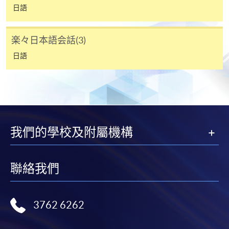
日語
日語證書 (中級)
開課日期
2026年9月19日 (星期六)
課程編號
38C148564
時間
逢周六，10:00am-1:00pm
楽々日本語会話(3)
學費
$8,300
地點
金鐘統一中心 607室 (金鐘港鐵站 D 出口）
United Learning Centre Room 607
查詢號碼
3762-0820
日語
現時接受報名
持續進修基金
報名代碼
2445-1946AW
CEF基金的新優化措施已於2022年8月1日實施。
開課日期
2026年9月19日 (星期六)
我們的學校及附屬機構
學員如就讀於實施日期（即2022年8月1日）前開課的
時間
逢周六，6:30pm-9:30pm
課程，基金資助申請將按先前的規定及安排（包括
地點
金鐘統一中心 616室 United Learning Centre
20,000元的資助上限、申請人必須在年齡屆滿71歲之
Room 616
聯絡我們
前遞交申請的年齡上限）處理。所有資訊以持續進修
現時接受報名
基金辦事處最新公佈為準。有關新優化措施的詳情，
請參閱：
3762 6262
https://www.wfsfaa.gov.hk/cef/tc/news/news_20220801.h
報名代碼
2445-1945AW
（資料如有更改，以CEF網頁內資料為準）
開課日期
2026年9月20日 (星期日)