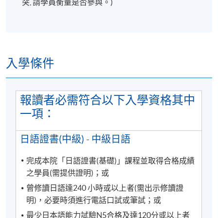
突, 請學員衡量是否參與。)
注意：
凡於「九龍西分校」上課之學員，每堂必須出
示報讀
HKU SPACE課程之正式收據
或
終身學員
證
，方可進入分校。部份課堂或會調往其他分
入學條件
校上課，請特別留意。
報讀者必需符合以下入學資格其中
一項：
詳情
日語證書(中級) - 中級日語
完成本院「日語證書(基礎)」課程並取得合格成績
注意事項：
之學員(需提供證明)；或
曾修讀日語達240 小時或以上者(需出示修讀證
學科會透過SOUL網上學習系統發佈學院資訊及課堂消
明)，必要時須進行電話口試或筆試；或
息(課室調動，課堂取消等)。請學員報名時提供正確有
最少日本語能力試驗N5合格及達120分或以上者
效之電郵。請學員多加利用(soul2.hkuspace.hku.hk)。