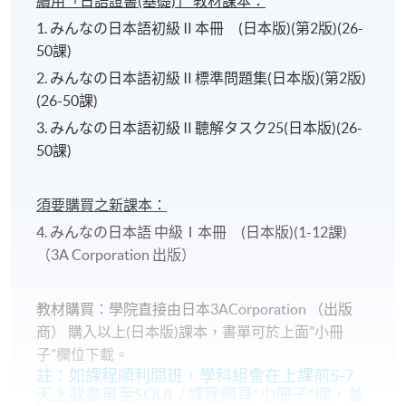
續用「日語證書(基礎)」 教材課本：
1. みんなの日本語初級Ⅱ本冊 (日本版)(第2版)(26-
50課)
2. みんなの日本語初級Ⅱ標準問題集(日本版)(第2版)
(26-50課)
3. みんなの日本語初級Ⅱ聽解タスク25(日本版)(26-
50課)
須要購買之新課本：
4. みんなの日本語 中級Ⅰ本冊 (日本版)(1-12課)
（3A Corporation 出版）
教材購買：學院直接由日本3ACorporation （出版
商） 購入以上(日本版)課本，書單可於上面"小冊
子"欄位下載。
註：如課程順利開班，學科組會在上課前5-7
天上載書單至SOUL / 課程網頁"小冊子"欄，並