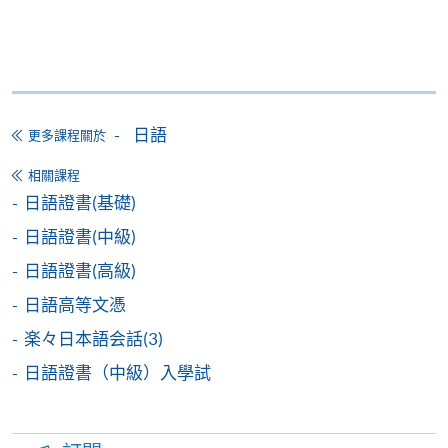
日語證書(高中級)
ZESC8012F
244
2) 轉班手續會在中期考試開始後停止接受申請，請學
日語證書(高級)
ZESC8012K
244
員留意。
日語高級文憑 -
ZESC8012N
244
3) 除課程資料更改外，本院將不會另發上課通知，學
Upper Advanced Japanese I
員如有疑問，可於開課前7 天致電查詢，否則學員應自
日語
更多課程關於
行携同收據所示之課程，按時到有關地點上課。
＊
第一場入學試考試
/
時間
/
地點
相關課程
4) 部份班別因遇到公眾假期稍多之故，可能需要補
日語證書(基礎)
課，時間、地點容後公佈。部份課程或有可能因學院
日期: 2026年8月15日（六）， 2:30 – 4:30pm
日語證書(中級)
活動，而更改課室編號或上課地點，敬請留意。
地點: 九龍東分校，九龍灣宏開道28號（九龍灣港鐵站B
日語證書(高級)
(課室編號，請參考當日大堂通告)
5) 學員報名之後,開課前14天便可以使用E-Learning網
日語高等文憑
上學習平台(soul2.hkuspace.hku.hk)。有關登入SOUL的
楽々日本語会話(3)
資料，可以瀏覽以下連結:
＊
第二場入學試考試
/
時間
/
地點
日語證書（中級）入學試
https://drive.google.com/file/d/1IHqMZcWAnvQlqmrZ0Wb
usp=sharing
日期: 2026年9月5日（六）， 2:30 – 4:30pm