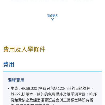
通知學員到報名處繳付課本費用，憑收據可在
首四節課堂內領取課本。
閱讀更多
結業考試
各級日語課程分別舉行中期試、期未考試及口試。
學員必須符合以下條件，方可升級及獲發
證書：
費用及入學條件
全期出席率達70%；
期未考試必須合格(合格分數為50%)；
費用
全學期平均分達50%。
課程費用
學員完成課程後，可憑該級別的證書、文憑或成績
合格通知書，報讀下一級別課程。惟以該證明文件
學費 : HK$8,300 (學費只包括120小時的日語課程，
升級的有效期，為其發出日期的
1
年內
。如證明書上
並不包括課本、額外的免費講座及課堂溫習班。唯部
的有效期已過，學員須參加入學考試才能繼續升
份免費講座及課堂溫習班或會與正常課堂時間有衝
級，如有疑問，請交回學科部處理。