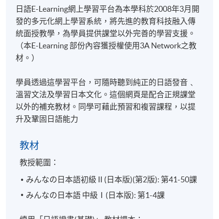
日語E-Learning網上學習平台為本學科於2008年3月開
發的多元化網上學習系統，將先進的教育科技融入傳
統面授教學，為學員提供課堂以外完善的學習支援。
（本E-Learning 部份內容獲授權使用3A Network之教
材。）
學員透過這學習平台，可隨時聽到純正的日語發音﹑
溫習文法及學習日本文化。這個網頁是配合正規課堂
以外的補充教材。同學可藉此預習和複習課程，以提
升及鞏固日語能力
教材
教授範圍：
みんなの日本語初級Ⅱ(日本版)(第2版): 第41-50課
みんなの日本語 中級Ⅰ(日本版): 第1-4課