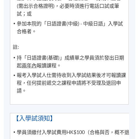
(需出示合格證明)，必要時須進行電話口試或筆
同時建議學員下載SOUL手機應用程式(支援iOS及
試；或
andriod系統)，以便接收學科資訊。
參加本院的「日語證書(中級) - 中級日語」入學試
有關登入SOUL的資料，可以瀏覽以下連結:
合格者。
https://drive.google.com/file/d/1IHqMZcWAnvQlqmrZ
0WbuBVSVIblyxbed/view?usp=sharing
註:
持「日語證書(基礎)」成績單之學員須於發出日期
凡於「
九龍東分校
」上課之學員，由於要配合社區書
起
兩年內
報讀課程。
院收生程序，6至8月的上課日期、地點或有更改，課
報考入學試人仕需待收到入學試結果後才可報讀課
堂有機會調往其他分校上課。如有更改，學科會透過
程，任何提前遞交之課程申請將不受理及退回申
SOUL網上學習系統發佈最新的上課資訊。敬請學員屆
請。
時留意。如沒有任何通知，則請按照原定時間上課。
凡於「
九龍西分校
」上課之學員，每堂必須出示報讀
HKU SPACE課程之正式收據或終身學員證
，方可進入
【入學試須知】
分校。部份課堂或會調往其他分校上課，請特別留
意。
學員須繳付入學試費用HK$100（合格與否，概不退還