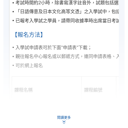
考試時間約2小時，除書寫漢字註音外，試題包括選擇
CEF基金的新優化措施已於2022年8月1日實施。學員
「日語傳意及日本文化高等文憑」之入學試中，包括作
如就讀於實施日期（即2022年8月1日）前開課的課
已報考入學試之學員，請帶同收據準時出席當日考試，
程，基金資助申請將按先前的規定及安排（包括
20,000元的資助上限、申請人必須在年齡屆滿71歲之
【報名方法】
前遞交申請的年齡上限）處理。所有資訊以持續進修
基金辦事處最新公佈為準。有關新優化措施的詳情，
入學試申請表可於下面"申請表"下載；
請參閱：
親往報名中心報名或以郵遞方式，連同申請表格、入學試費
https://www.wfsfaa.gov.hk/cef/tc/news/news_20220801.
料如有更改，以CEF網頁內資料為準）。
可於網上報名
第一
1) 不論親身報名或網上報名，請務必核實清楚課程報
課程名稱
課程編號
報名
名代碼，上課時間及地點後才報名，若發現報錯班
(20
別，可申請轉班，需繳付轉班費，唯課程滿額時，本
院恕不接受任何轉班申請。網上報名會在該課程開課
日語證書(基礎)
ZESC8012B
244
日期前兩日截止，有興趣同學需親自到本院各報名中
閱讀更多
日語證書(中級)
ZESC8012L
244
心辦理報名手續。