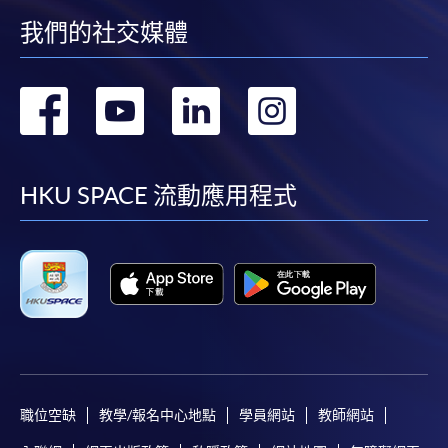
時間
逢周日，10:00am-1:00pm
我們的社交媒體
此課程已列入持續進修基金可發還款項課程名單。
地點
金鐘統一中心 606室 United Learning Centre
如學員成功修畢以下課程及符合有關條件，可獲發
Room 606
還有關課程費用的
最多80%（首10,000元）及60%
轉
轉
轉
轉
現時接受報名
（次15,000元）
。申請人可不限次數申領合共最多
到
到
到
到
25,000 港元的資助，但
必須在成功修畢基金課程後
的一年內（註：根據成功修畢課程日期或指定的語
報名代碼
2445-1944AW
facebook
youtube
linkedin
instag
文基準試的考試日期（如適用），以較後者計一年
HKU SPACE 流動應用程式
開課日期
2026年9月24日 (星期四)
內）遞交申請
。該基金申請視乎持續進修基金可供
時間
逢周四，10:00am-1:00pm
運用款項的多寡審批（以上資料如有更改，以CEF網
地點
金鐘海富中心 Admiralty Learning Centre
頁內資料為準）。
現時接受報名
課程總成績合格 及
達到70%出席率 及
報名代碼
2445-1943AW
在政府指定的測試組織/代理機構舉辦的語文基準
開課日期
2026年9月21日 (星期一)
考試中取得要求成績。
職位空缺
教學/報名中心地點
學員網站
教師網站
時間
逢周一，6:45pm-9:45pm
地點
港大保良何鴻燊社區書院 1002室 (銅鑼灣港鐵