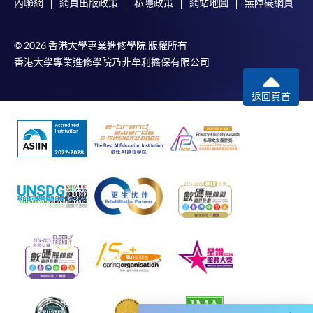
內聯網
網頁出版政策
私隱政策
網站地圖
無障礙網頁
站 F 出口）HPSHCC Campus Room 1002,
代理機構
Causeway Bay
© 2026 香港大學專業進修學院 版權所有
測試組織/ 代理機構
測試
現時接受報名
香港大學專業進修學院乃非牟利擔保有限公司
商業日語能力考試
詳情請自行瀏覽 BJT 網頁
Business Japanese
返回頁首
報名代碼
2445-2124AW
（https://www.kanken.or.jp/bjt/）
Proficiency Test
開課日期
2026年9月22日 (星期二)
(BJT)
時間
逢周二，6:45pm-9:45pm
日本語能力試驗
地點
港大保良何鴻燊社區書院 804室 HPSHCC
（毎年7月及12月
Campus Room 804, Causeway Bay
第1個星期日舉
香港日本語教育研究會
現時接受報名
行）
第一日語暨文化學校
Japanese
Language
報名代碼
2445-1942AW
Proficiency Test
開課日期
2026年9月24日 (星期四)
時間
逢周四，6:45pm-9:45pm
London
Examinations,
地點
港大保良何鴻燊社區書院 1104室 HPSHCC