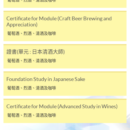
報讀同一學歷頒授課程內其他單元
Certificate for Module (Craft Beer Brewing and
​學院為學歷頒授課程特設「註冊及學費通知」，適
Appreciation)
用於一般學歷頒授課程。
葡萄酒、烈酒、清酒及咖啡
課程負責人會為學員送上「註冊及學費通知」
證書(單元 : 日本清酒大師)
(「通知」)，請填妥有關「通知」，並親往報名中
心或以郵遞方式，遞交「通知」及繳交所需費用。
葡萄酒、烈酒、清酒及咖啡
有關繳費詳情，請參閱
付款方法
。如對報名程序有任
Foundation Study in Japanese Sake
何疑問，請詳閱個別課程資料，或聯絡有關課程負責
葡萄酒、烈酒、清酒及咖啡
人或報名中心。
課程/科目報名注意事項:
Certificate for Module (Advanced Study in Wines)
葡萄酒、烈酒、清酒及咖啡
選用網上報名服務必須在已接駁互聯網及支援
JavaScript程式瀏覽器的電腦上進行。建議選用