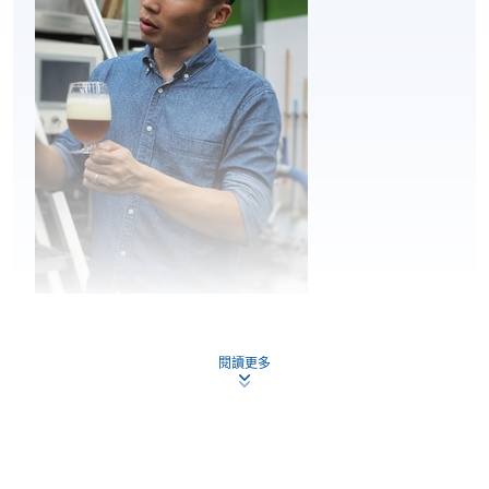
⾃釀啤酒製作實
2
踐
Mr. Nick Ho
閱讀更多
討論在家⾃釀啤酒的挑戰
Nick 是香港自釀啤酒行業的重要人物之一。他是自釀
及解決方案
啤酒社群「啤迷時代 」的創始人及共同創辦人。此
外，他在「Craft Beer Association of Hong Kong」擔任
董事會成員已經超過 5 年。Nick 致力於推廣精釀啤酒
文化，曾擔任啤酒品鑒和食物搭配工作坊的講師，並