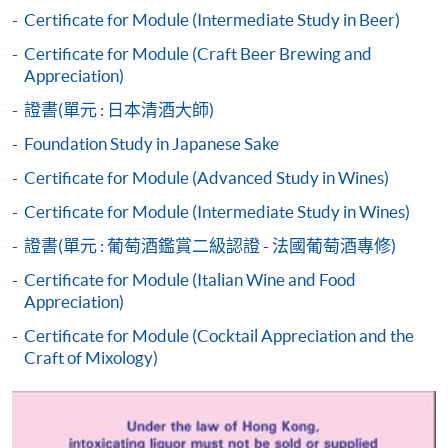
如欲了解如何於網上報讀新課程及繳費，請瀏覽網上
Certificate for Module (Intermediate Study in Beer)
申請/報讀指南 :
Certificate for Module (Craft Beer Brewing and
Appreciation)
-
短期課程
證書(單元 : 日本清酒大師)
-
個別學歷頒授課程
Foundation Study in Japanese Sake
Certificate for Module (Advanced Study in Wines)
報讀同一學歷頒授課程內其他單元
Certificate for Module (Intermediate Study in Wines)
個別課程為須報讀同一學歷頒授課程及其他單元或繳
證書(單元 : 葡萄酒鑑賞二級認證 - 法國葡萄酒專修)
交下期學費的學員，提供網上服務，如學員就讀的課
Certificate for Module (Italian Wine and Food
程設有此服務，課程負責人會通知學員有關程序。
Appreciation)
Certificate for Module (Cocktail Appreciation and the
網上支付可通過「繳費靈」(PPS) (不適用於手機)、
Craft of Mixology)
VISA 或 Mastercard、「微信支付」(Online WeChat
Pay) 、「支付寶」(Online Alipay) 或 「轉數快」(FPS)
繳付學費。