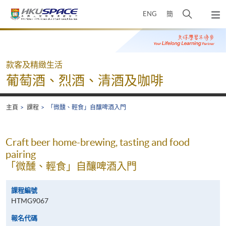
Skip
打
ENG
簡
to
彈
main
開
出
Main
content
搜
主
content
選
尋
start
單
介
款客及精緻生活
面
葡萄酒、烈酒、清酒及咖啡
主頁
課程
「微醺、輕食」自釀啤酒入門
Craft beer home-brewing, tasting and food
pairing
「微醺、輕食」自釀啤酒入門
課程編號
HTMG9067
報名代碼