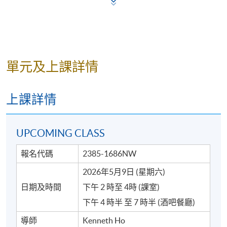
單元及上課詳情
*圖片只供參考
上課詳情
UPCOMING CLASS
詳情
報名代碼
2385-1686NW
2026年5月9日 (星期六)
工作坊已包括:
日期及時間
下午 2 時至 4時 (課室)
1. 鑑賞 4 至 6 款不同風味的手工啤酒
下午 4 時半 至 7 時半 (酒吧餐廳)
2. 品嚐特色配酒小食
導師
Kenneth Ho