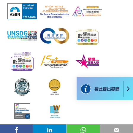
款卡、智能卡或其他付款的設施時出現任何信息或資訊傳送的
失誤、延誤、中斷、中止、或限制（2）從付款的網關傳送而
來的任何信息或資訊中出現的疏忽、錯誤、誤差或遺漏；
（3）付款的網關在完成網上付款時出現的故障、失靈、或失
誤；（4）任何由付款的網關引起或與付款的網關相關的原
因，包括未獲授權進入、資料傳送的改動、任何非法行為等。
以上中文本純作參考之用，如內容與英文版本有任何歧義，一
切以英文版本為準。
按此提出疑問
付款方法
1. 現金、「易辦事」（EPS）、微信支付
(WeChat Pay) 或支付寶(Alipay)
申請人可親臨學院任何一所報名中心，以現金、「易
辦事」、微信支付（WeChat Pay）或支付寶
（Alipay） 繳付學費。