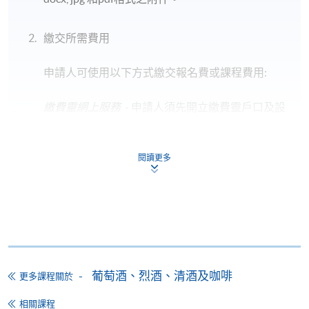
*圖片只供參考
繳交所需費用
申請人可使用以下方式繳交報名費或課程費用:
教學語言
粵語
繳費靈網上服務
- 申請人須先開立繳費靈戶口及設
定繳費靈網上密碼。有關如何申請繳費靈戶口及密
碼，請瀏覽繳費靈網址
http://www.ppshk.com
。
報名代碼
2385-1686NW
閱讀更多
*信用咭網上繳費服務
- 申請人可以 VISA 或
Mastercard（包括「香港大學專業進修學院
Mastercard卡」）繳付學費。
地點
*香港大學專業進修學院Mastercard卡
持有人如欲享用十個
港大保良何鴻燊社區書院
月免息分期付款優惠，必須親臨本學院設有報名服務的教
葡萄酒、烈酒、清酒及咖啡
更多課程關於
學中心作付款安排。
相關課程