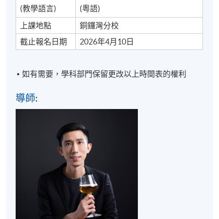
課程大綱
(教學語言)
(粵語)
No.
主題
內容
上課地點
銅鑼灣分校
截止報名日期
2026年4月10日
認識⾃釀啤酒
>手工啤酒的歷史、發展
趨勢及優點
如有需要，學科部門保留更改以上時間表的權利
>手工啤酒的類別和風味
> DIY釀製啤酒的主要工
導師:
具
認識⾃釀啤酒的釀製程序
> 示範⾃釀啤酒的前期製
作
>⾃釀啤酒的發酵過程及
注意事項
手工啤酒鑑賞技巧 (理論
⾃釀啤酒製作原
及體驗)
1
理及製作步驟簡
> 鑑賞不同風味的手工啤
介