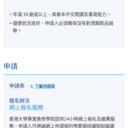
年滿 18 歲或以上，具基本中文閱讀及書寫能力。
健康狀況良好，申請人必須確保沒有對酒類飲品過
敏。
⾃釀啤酒鑑賞及
申請
3
配食技巧
品嚐豐富配酒小食*
申請表
下載申請表
報名辦法
網上報名服務
香港大學專業進修學院提供24小時網上報名及繳費服
務，申請人可通過網上申請個別學歷頒授課程和報讀