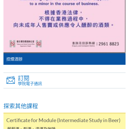
親身報名/郵遞
報讀新課程
凡以「先到先得」為取錄方式的課程，請填妥
SF26報名表，親往
報名中心
或以郵遞方式連同學
控煙酒辦
費以及所需證明文件呈交。
訂閱
[
下載報名表SF26
]
學院電子通訊
申請學歷頒授及專業課程可能需要其他資料，報名
表可向報名中心或有關課程負責人索取。填妥申請
探索其他課程
表格後，請連同報名費/學費以及所需證明文件親
往報名中心或以郵遞方式遞交。
Certificate for Module (Intermediate Study in Beer)
葡萄酒、烈酒、清酒及咖啡