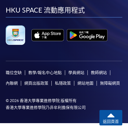
如須甄選入學，則正式收據並不可作為 閣下已獲
取錄的證明。學院將在截止報名日期後儘快通知申
facebook
youtube
linkedin
instag
HKU SPACE 流動應用程式
請者是否獲取錄。落選的申請人將獲退還已繳交的
學費。
免責聲明
本學院為學院開設的其中一些課程提供在線服務的平台。雖然
本學院會力求在有關網頁上刊載的資訊正確和合時，但本學院
職位空缺
教學/報名中心地點
學員網站
教師網站
卻不能為這些資訊作出任何明確或隱含的保證。本學院尤其不
內聯網
網頁出版政策
私隱政策
網站地圖
無障礙網頁
會保證下列各項：資訊並無侵犯版權，資訊可安全使用、資訊
準確、資訊適合任何目的、資訊不含電腦病毒等。
© 2026 香港大學專業進修學院 版權所有
香港大學專業進修學院乃非牟利擔保有限公司
本學院（包括其僱員及附屬機構）對你在網上付款而由下列原
因所導致的任何損失，一概不負責；上述原因包括：（1）由
返回頁首
付款銀行或獨立商戶因為付款的網關在處理付款的信用卡、付