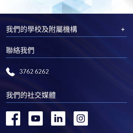
Google Chrome瀏覽器。
申請人不應閒置申請超過10分鐘。否則，申請人
必須重新開始整個申請程序。
網上報名只支援「提早報讀優惠」。如需享用其他
我們的學校及附屬機構
報讀優惠，請親臨學院的報名中心報名。
在網上報名過程中，由於提交課程申請和付款在系
聯絡我們
統處理上為兩個不同的程序，成功付款並不保證成
功被獲取錄。任何不成功的申請，課程組職員將儘
快與 閣下聯絡。
3762 6262
申請人應注意，不論親身或網上報讀，相同的課
程/科目只可提交一次申請。
在網上報名過程中，付款成功後，網頁將顯示付款
我們的社交媒體
確認。另外，確認電子郵件亦會發送到 閣下的電
子郵件帳戶。請保留確定回條作日後查詢用途。
轉
轉
轉
轉
除特殊情況(例如課程因報名人數不足而被取消)及
法例規定外，一切已繳費用，概不退還。
到
到
到
到