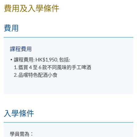
鑑賞多款手工啤酒*
費用及入學條件
經常應邀舉辦啤酒講座。他還於2017 年擔任「Malt &
>HK Lovecraft Helles
Spirits Magazine」的啤酒顧問。Nick 是經過認證的
>Hong Kong Beer Co.
BJCP（Beer Judge Certification Program）評審員，也
Hazy Daze IPA
費用
是香港國際葡萄酒和烈酒大賽的啤酒評審團成員之
>Weihenstephaner
一，在中國大陸、台灣、新加坡等多個國際啤酒比賽
Hefeweissbier
中擁有豐富的評審經驗。
>Schlenkerla Rauchbier
課程費用
Marzen
課程費用: HK$1,950, 包括:
>Verhaeghe Duchesse de
1. 鑑賞 4 至 6 款不同風味的手工啤酒
Bourgogne Flanders Red
2. 品嚐特色配酒小食
Ale
>Guinness Special Export
Stout
*只供參考，款式可能因
供應而更改
入學條件
學員需為：