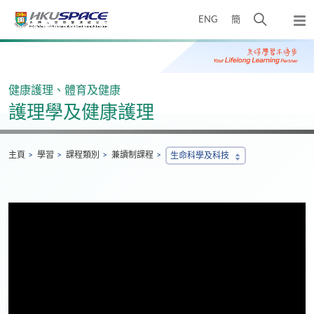
Skip
打
ENG
簡
to
彈
main
開
出
Main
content
搜
主
content
選
尋
start
單
介
健康護理、體育及健康
面
護理學及健康護理
主頁
學習
課程類別
兼讀制課程
生命科學及科技