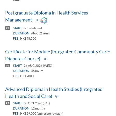
Postgraduate Diploma in Health Services
Toggle
Management
panel
START
To be advised
PT
DURATION
About 2 years
FEE
HK$48,500
Certificate for Module (Integrated Community Care:
Toggle
Diabetes Course)
panel
START
26 AUG 2026 (WED)
PT
DURATION
46 hours
FEE
HK$9800
Advanced Diploma in Health Studies (Integrated
Toggle
Health and Social Care)
panel
START
03 OCT 2026 (SAT)
PT
DURATION
12 months
FEE
HK$29,000 (subject to revision)