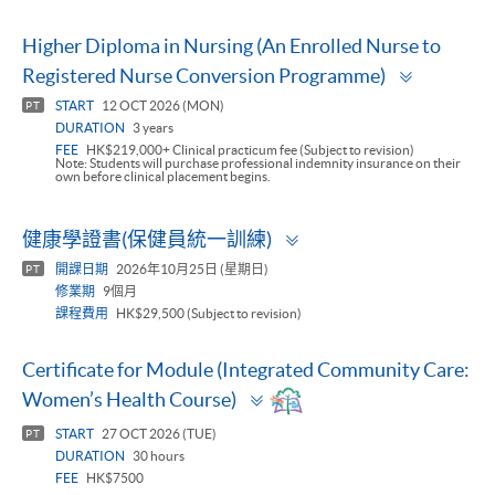
Higher Diploma in Nursing (An Enrolled Nurse to
Toggle
Registered Nurse Conversion Programme)
panel
START
12 OCT 2026 (MON)
PT
DURATION
3 years
FEE
HK$219,000+ Clinical practicum fee (Subject to revision)
Note: Students will purchase professional indemnity insurance on their
own before clinical placement begins.
Toggle
健康學證書(保健員統一訓練)
panel
開課日期
2026年10月25日 (星期日)
PT
修業期
9個月
課程費用
HK$29,500 (Subject to revision)
Certificate for Module (Integrated Community Care:
Toggle
Women’s Health Course)
panel
START
27 OCT 2026 (TUE)
PT
DURATION
30 hours
FEE
HK$7500