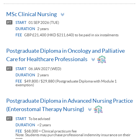
Toggle
MSc Clinical Nursing
panel
START
01 SEP 2026 (TUE)
PT
DURATION
2 years
FEE
GBP £21,400 (HKD $211,640) to be paid in six instalments
Postgraduate Diploma in Oncology and Palliative
Toggle
Care for Healthcare Professionals
panel
START
06 JAN 2027 (WED)
PT
DURATION
2 years
FEE
$49,800 / $29,880 (Postgraduate Diploma with Module 1
exemption)
Postgraduate Diploma in Advanced Nursing Practice
Toggle
(Enterostomal Therapy Nursing)
panel
START
To be advised
PT
DURATION
~2 years
FEE
$68,000 + Clinical practicum fee
Note: Students may purchase professional indemnity insurance on their
own.