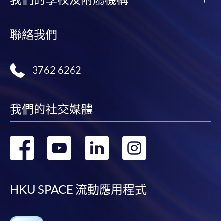
聯絡我們
3762 6262
我們的社交媒體
轉
轉
轉
轉
到
到
到
到
facebook
youtube
linkedin
instag
HKU SPACE 流動應用程式