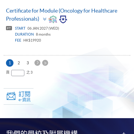
Certificate for Module (Oncology for Healthcare
Toggle
Professionals)
panel
START
06 JAN 2027 (WED)
PT
DURATION
8 months
FEE
HK$19920
下
本
1
2
3
一
頁
最
頁
之 3
頁
後
一
頁
訂閱
e-資訊
我們的學校及附屬機構