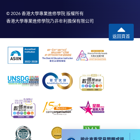
個別課程為須報讀同一學歷頒授課程及其他單元或繳
© 2026 香港大學專業進修學院 版權所有
交下期學費的學員，提供網上服務，如學員就讀的課
香港大學專業進修學院乃非牟利擔保有限公司
程設有此服務，課程負責人會通知學員有關程序。
返回頁首
網上支付可通過「繳費靈」(PPS) (不適用於手機)、
VISA 或 Mastercard、「微信支付」(Online WeChat
Pay) 、「支付寶」(Online Alipay) 或 「轉數快」(FPS)
繳付學費。
親身報名/郵遞
報讀新課程
凡以「先到先得」為取錄方式的課程，請填妥
SF26報名表，親往
報名中心
或以郵遞方式連同學
按此查看常見問題或提