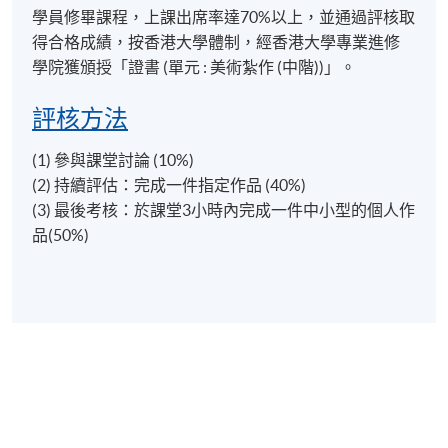
學員修畢課程，上課出席率達70%以上，並通過評核取
置藝術，不少作品曾被送往澳洲金龍博物館、美國亞
得合格成績，按香港大學體制，經香港大學專業進修
洲藝術博物館、韓國東大門設計廣場、上海市群眾藝
學院獲頒授「證書 (單元 : 美術紮作 (中階))」。
術館、北京恭王府等作展覽。2022年起，許師傅應邀
擔任香港大學專業進修學院美術紮作課程導師。
評核方法
(1) 參與課堂討論 (10%)
報名代碼
2155-PE100A
(2) 持續評估：完成一件指定作品 (40%)
(3) 最後考核：於課堂3小時內完成一件中小型的個人作
現時接受報名
品(50%)
日期 / 時間
逢周二至周三，7:00pm - 10:00pm
修業期
講授及堂上練習：27小時
實地參觀 : 3小時