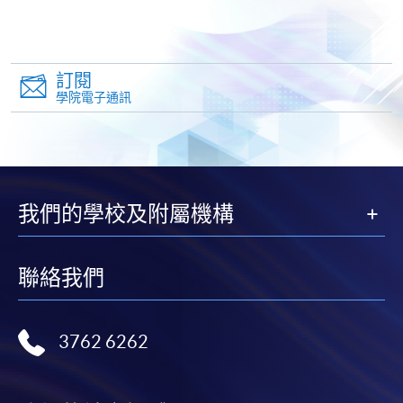
報讀新課程
填寫網上報名表格
申請人可按該課程網頁的右上角的
訂閱
圖示進入網上服務網頁，然
學院電子通訊
後按照指示填妥網上報名表格。
某些課程須甄選入學，並要求申請人上載課程網頁
中指定所須文件(如學歷證明)。系統只支援doc,
docx, jpg 和pdf格式之附件。
我們的學校及附屬機構
繳交所需費用
聯絡我們
申請人可使用以下方式繳交報名費或課程費用:
3762 6262
繳費靈網上服務
- 申請人須先開立繳費靈戶口及設
定繳費靈網上密碼。有關如何申請繳費靈戶口及密
碼，請瀏覽繳費靈網址
http://www.ppshk.com
。