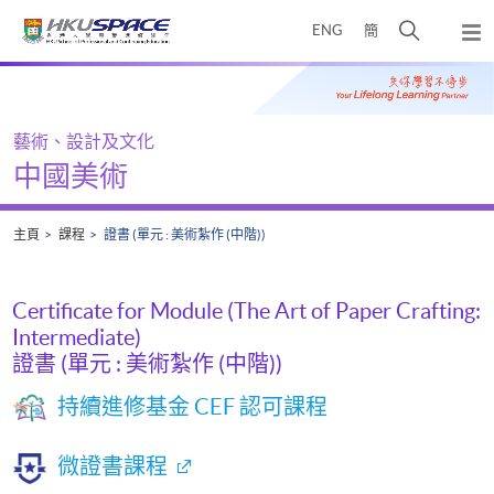
Skip
打
ENG
簡
to
彈
main
開
出
Main
content
搜
主
content
選
尋
start
單
介
藝術、設計及文化
面
中國美術
主頁
課程
證書 (單元 : 美術紮作 (中階))
Certificate for Module (The Art of Paper Crafting:
Intermediate)
證書 (單元 : 美術紮作 (中階))
持續進修基金 CEF 認可課程
微證書課程