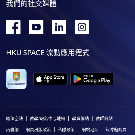
我們的社交媒體
*信用咭網上繳費服務
- 申請人可以 VISA 或
Mastercard（包括「香港大學專業進修學院
轉
轉
轉
轉
Mastercard卡」）繳付學費。
到
到
到
到
*香港大學專業進修學院Mastercard卡
持有人如欲享用十個
facebook
youtube
linkedin
instag
月免息分期付款優惠，必須親臨本學院設有報名服務的教
HKU SPACE 流動應用程式
學中心作付款安排。
如欲了解如何於網上報讀新課程及繳費，請瀏覽網上
申請/報讀指南 :
-
短期課程
-
個別學歷頒授課程
職位空缺
教學/報名中心地點
學員網站
教師網站
內聯網
網頁出版政策
私隱政策
網站地圖
無障礙網頁
報讀同一學歷頒授課程內其他單元