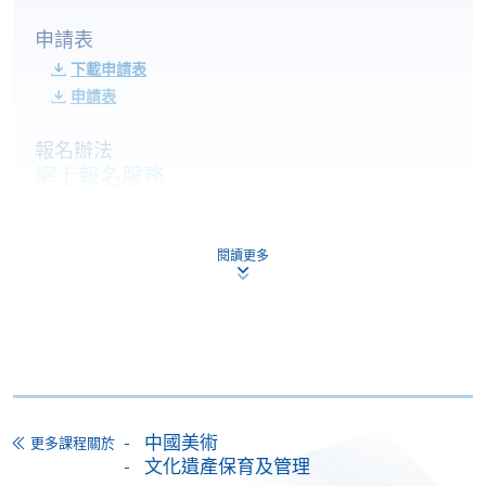
申請表
下載申請表
申請表
報名辦法
網上報名服務
香港大學專業進修學院提供24小時網上報名及繳費服
務，申請人可通過網上申請個別學歷頒授課程和報讀
閱讀更多
大部份公開招生的課程(以先到先得形式報名的課程)。
申請人可在網上使用「繳費靈」(PPS) (不適用於手
機)、VISA 或 Mastercard。除上述支付方式之外，如就
讀學歷頒授課程設有網上服務，在學學員亦可以「微
信支付」(Online WeChat Pay) 、「支付寶」(Online
Alipay) 或 「轉數快」(FPS) 繳付學費。
中國美術
更多課程關於
文化遺產保育及管理