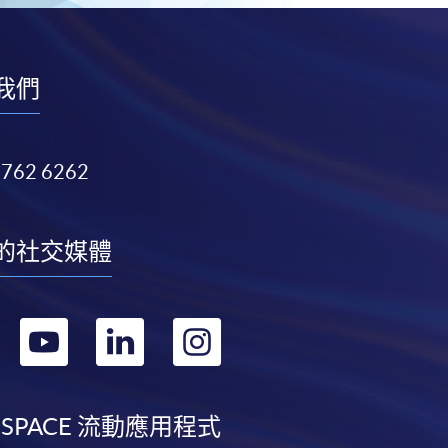
我們
3762 6262
的社交媒體
轉
轉
轉
轉
到
到
到
到
facebook
youtube
linkedin
instagram
 SPACE 流動應用程式