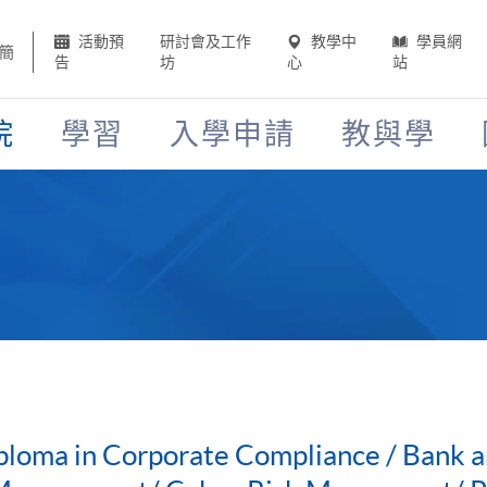
活動預
研討會及工作
教學中
學員網
簡
告
坊
心
站
院
學習
入學申請
教與學
ploma in Corporate Compliance / Bank a