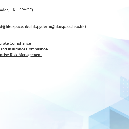
eader, HKU SPACE)
bi@hkuspace.hku.hk/pgderm@hkuspace.hku.hk
)
orate Compliance
 and Insurance Compliance
rprise Risk Management
er Risk Management
siness Forensics