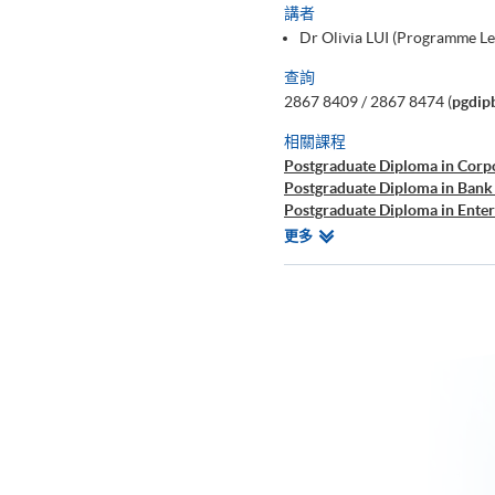
講者
Dr Olivia LUI (Programme L
查詢
2867 8409 / 2867 8474 (
pgdip
相關課程
Postgraduate Diploma in Corp
Postgraduate Diploma in Bank
Postgraduate Diploma in Ente
Postgraduate Diploma in Cyb
相
更多
Postgraduate Certificate in Bu
關
課
程