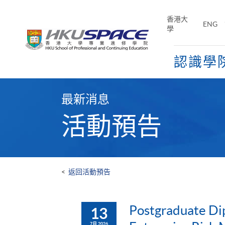
Skip
to
香港大
ENG
main
學
content
認識學
Main
content
最新消息
start
活動預告
<
返回活動預告
Postgraduate Di
13
7月 2026