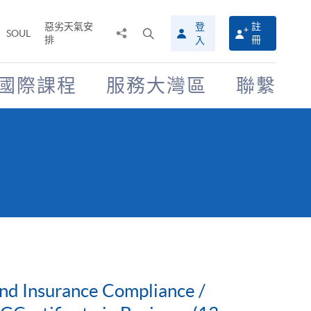
惡劣天氣安
登
註
分
打
SOUL
排
冊
入
享
開
至
搜
尋
國際課程
服務大灣區
聯繫
介
面
nd Insurance Compliance /