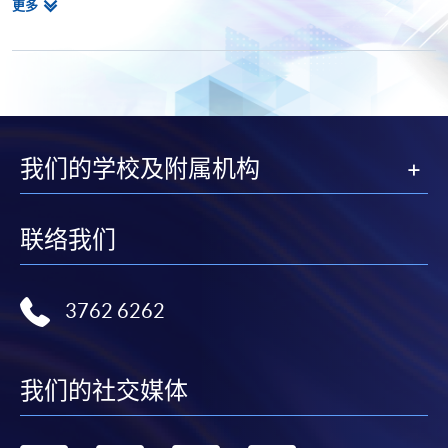
相
更多
Postgraduate Diploma in Cyber Risk Management
关
Postgraduate Certificate in Business Forensics
课
程
我们的学校及附属机构
联络我们
3762 6262
我们的社交媒体