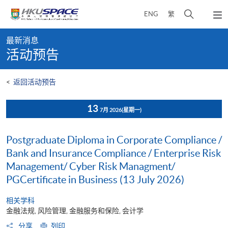
Skip
打
ENG
繁
to
弹
main
开
出
Main
content
搜
主
最新消息
content
菜
寻
活动预告
start
单
介
面
<
返回活动预告
13
7月 2026
(星期一)
Postgraduate Diploma in Corporate Compliance /
Bank and Insurance Compliance / Enterprise Risk
Management/ Cyber Risk Managment/
PGCertificate in Business (13 July 2026)
相关学科
金融法规, 风险管理, 金融服务和保险, 会计学
分享
列印