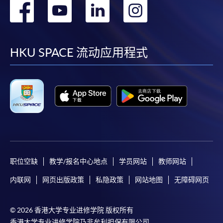
转
转
转
转
到
到
到
到
facebook
youtube
linkedin
instag
HKU SPACE 流动应用程式
职位空缺
教学/报名中心地点
学员网站
教师网站
内联网
网页出版政策
私隐政策
网站地图
无障碍网页
© 2026 香港大学专业进修学院 版权所有
香港大学专业进修学院乃非牟利担保有限公司