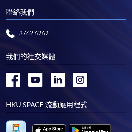
聯絡我們
3762 6262
我們的社交媒體
轉
轉
轉
轉
到
到
到
到
facebook
youtube
linkedin
instag
HKU SPACE 流動應用程式