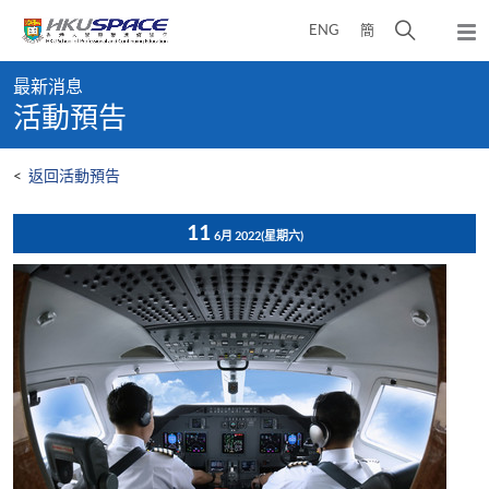
Skip
打
ENG
簡
to
彈
main
開
出
Main
content
搜
主
最新消息
content
選
尋
活動預告
start
單
介
面
<
返回活動預告
11
6月 2022
(星期六)