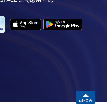
facebook
youtube
linkedin
instagram
返回頁首