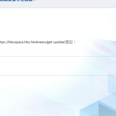
ttps://hkuspace.hku.hk/enews/get-update
)登記。