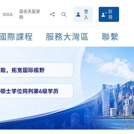
惡劣天氣安
登
註
分
打
SOUL
排
冊
入
享
開
至
搜
尋
國際課程
服務大灣區
聯繫
介
面