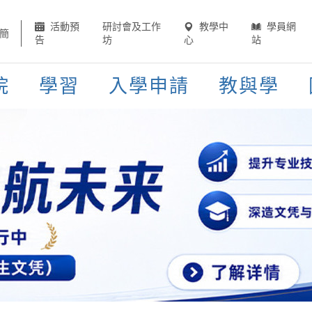
活動預
研討會及工作
教學中
學員網
簡
告
坊
心
站
院
學習
入學申請
教與學