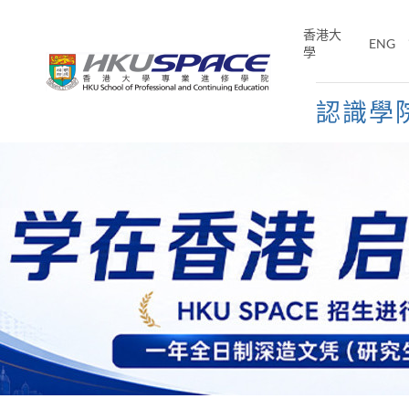
Skip
to
香港大
ENG
main
學
content
認識學
Main
content
start