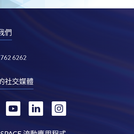
我們
3762 6262
的社交媒體
轉
轉
轉
轉
到
到
到
到
 SPACE 流動應用程式