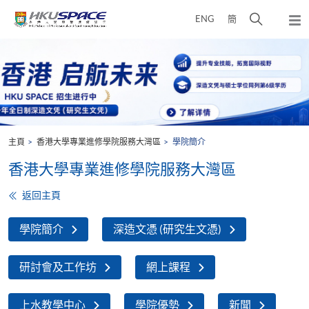
Skip
打
ENG
簡
to
彈
main
開
出
Main
content
搜
主
content
選
尋
start
單
介
面
主頁
香港大學專業進修學院服務大灣區
學院簡介
香港大學專業進修學院服務大灣區
返回主頁
學院簡介
深造文憑 (研究生文憑)
研討會及工作坊
網上課程
上水教學中心
學院優勢
新聞