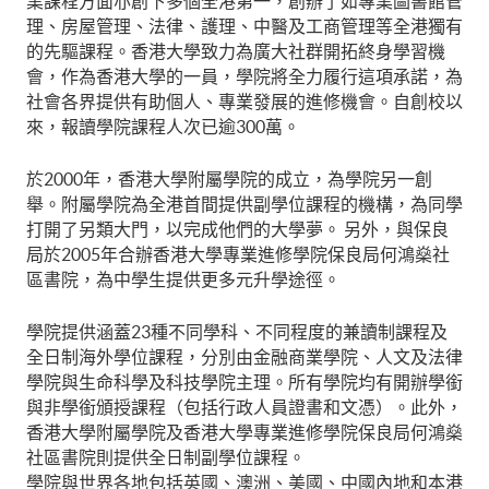
業課程方面亦創下多個全港第一，創辦了如專業圖書館管
理、房屋管理、法律、護理、中醫及工商管理等全港獨有
的先驅課程。香港大學致力為廣大社群開拓終身學習機
會，作為香港大學的一員，學院將全力履行這項承諾，為
社會各界提供有助個人、專業發展的進修機會。自創校以
來，報讀學院課程人次已逾300萬。
於2000年，香港大學附屬學院的成立，為學院另一創
舉。附屬學院為全港首間提供副學位課程的機構，為同學
打開了另類大門，以完成他們的大學夢。 另外，與保良
局於2005年合辦香港大學專業進修學院保良局何鴻燊社
區書院，為中學生提供更多元升學途徑。
學院提供涵蓋23種不同學科、不同程度的兼讀制課程及
全日制海外學位課程，分別由金融商業學院、人文及法律
學院與生命科學及科技學院主理。所有學院均有開辦學銜
與非學銜頒授課程（包括行政人員證書和文憑）。此外，
香港大學附屬學院及香港大學專業進修學院保良局何鴻燊
社區書院則提供全日制副學位課程。
學院與世界各地包括英國、澳洲、美國、中國內地和本港