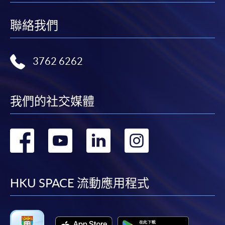
聯絡我們
3762 6262
我們的社交媒體
轉
轉
轉
轉
到
到
到
到
facebook
youtube
linkedin
instag
HKU SPACE 流動應用程式