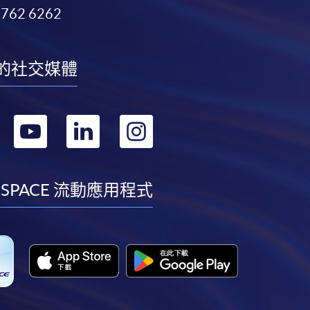
3762 6262
的社交媒體
轉
轉
轉
轉
到
到
到
到
facebook
youtube
linkedin
instagram
 SPACE 流動應用程式