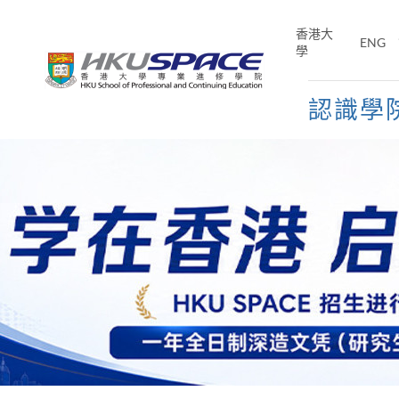
Skip
to
香港大
ENG
main
學
content
認識學
Main
content
start