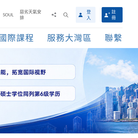
惡劣天氣安
登
註
分
打
SOUL
排
冊
入
享
開
至
搜
尋
國際課程
服務大灣區
聯繫
介
面