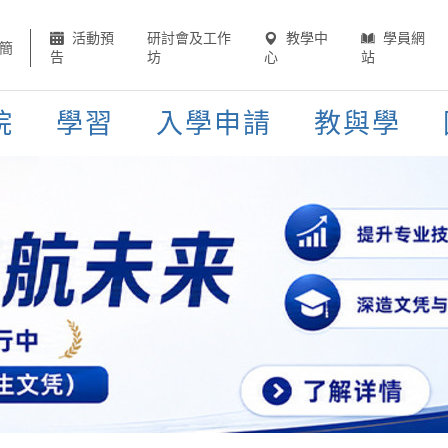
活動預
研討會及工作
教學中
學員網
簡
告
坊
心
站
院
學習
入學申請
教與學