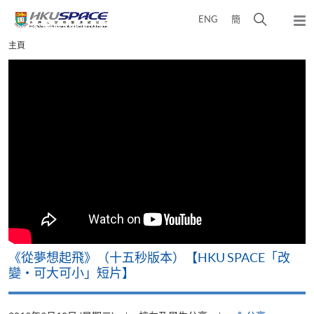
Skip
打
ENG
簡
to
彈
main
開
出
Main
主頁
content
搜
主
content
選
尋
start
單
介
面
《從夢想起飛》（十五秒版本）【HKU SPACE「改
變‧可大可小」短片】