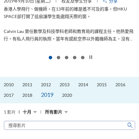
2019年9月10日 (星期二)
校友及學生分享
分享
2
香港人學飛行、做機師，在13年前的確是遙不可及的事，但HKU
SPACE卻打開了這扇讓學生能遨翔天際的窗。
Calvin Lau 曾任數學及科技學科老師和教育局的課程主任。他熱愛飛
更
行，有私人飛行員的執照。當年有感航空界以外籍機師為主，沒有...
按下以暫停幻燈片
2010
2011
2012
2013
2014
2015
2016
2019
2017
2018
2020
1 影片
十月
所有影片
搜
尋
搜
影
尋