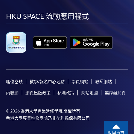
到
到
到
到
facebook
youtube
linkedin
instag
HKU SPACE 流動應用程式
職位空缺
教學/報名中心地點
學員網站
教師網站
內聯網
網頁出版政策
私隱政策
網站地圖
無障礙網頁
© 2026 香港大學專業進修學院 版權所有
香港大學專業進修學院乃非牟利擔保有限公司
返回頁首