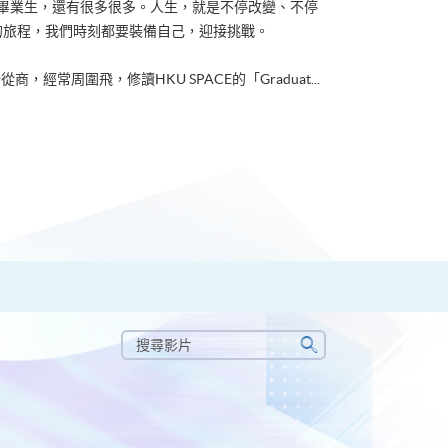
ACE畢業生，還有很多很多。人生，就是不停改變、不停
的旅程，我們時刻都要裝備自己，迎接挑戰。
從商，經常周圍飛，修讀HKU SPACE的「Graduat...
搜
尋
搜
影
尋
片