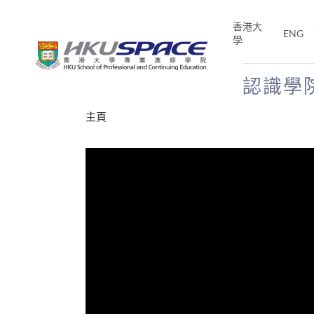
Skip
to
香港大
ENG
main
學
content
認識學
Main
主頁
content
start
才能活在
CE「改
片】
分享