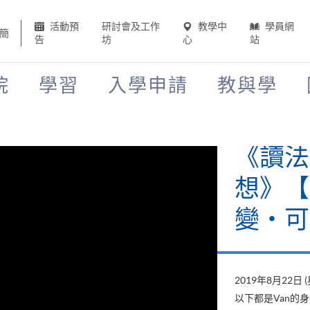
活動預
研討會及工作
教學中
學員網
簡
告
坊
心
站
院
學習
入學申請
教與學
《讀法
想》【H
變‧可
2019年8月22日 
以下都是Van的