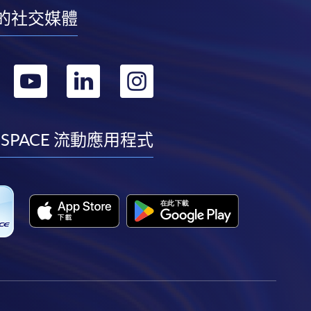
的社交媒體
轉
轉
轉
轉
到
到
到
到
facebook
youtube
linkedin
instagram
 SPACE 流動應用程式