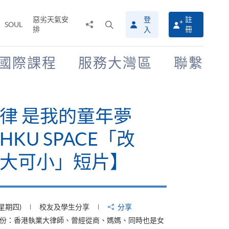
惡劣天氣安
登
註
分
打
SOUL
排
冊
入
享
開
至
搜
尋
國際課程
服務大灣區
聯繫
介
面
律 是我的童年夢
KU SPACE「改
大可小」短片】
(星期四)
校友及學生分享
分享
身份：香港執業大律師、曾經從商、媽媽、同時也是女