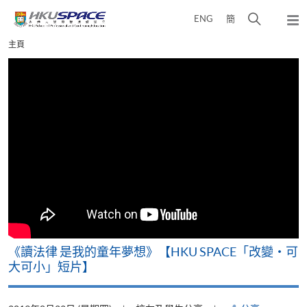
Skip
打
ENG
簡
to
彈
main
開
出
Main
主頁
content
搜
主
content
選
尋
start
單
介
面
改
《讀法律 是我的童年夢想》【HKU SPACE「改變‧可
A
大可小」短片】
T