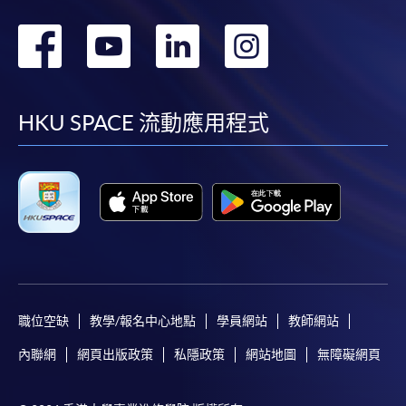
轉
轉
轉
轉
到
到
到
到
facebook
youtube
linkedin
instag
HKU SPACE 流動應用程式
職位空缺
教學/報名中心地點
學員網站
教師網站
內聯網
網頁出版政策
私隱政策
網站地圖
無障礙網頁