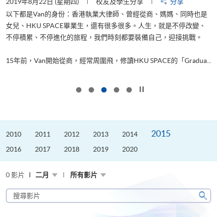
2019年8月22日 (星期四)
校友及學生分享
分享
2
以下都是Van的身份：香港執業大律師、曾經從商、媽媽、同時也是
女兒、HKU SPACE畢業生，還有很多很多。人生，就是不停改變、
求
不停積累、不停進化的旅程，我們時刻都要裝備自己，迎接挑戰。
H
也
理
.
15年前，Van開始從商，經常周圍飛，修讀HKU SPACE的「Gradua...
M
按下以暫停幻燈片
2015
2010
2011
2012
2013
2014
2016
2017
2018
2019
2020
0 影片
二月
所有影片
搜
尋
搜
影
尋