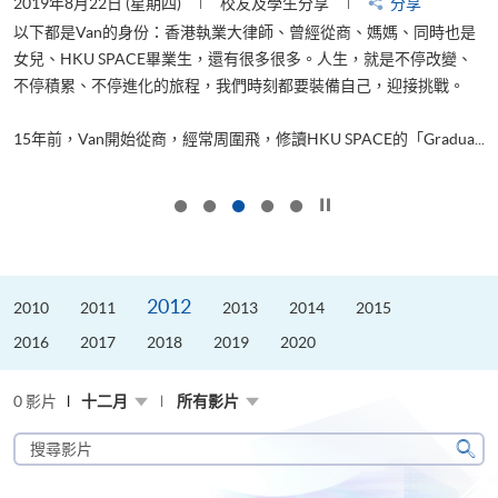
2019年8月22日 (星期四)
校友及學生分享
分享
2
以下都是Van的身份：香港執業大律師、曾經從商、媽媽、同時也是
女兒、HKU SPACE畢業生，還有很多很多。人生，就是不停改變、
求
不停積累、不停進化的旅程，我們時刻都要裝備自己，迎接挑戰。
H
也
理
.
15年前，Van開始從商，經常周圍飛，修讀HKU SPACE的「Gradua...
M
按下以暫停幻燈片
2012
2010
2011
2013
2014
2015
2016
2017
2018
2019
2020
0 影片
十二月
所有影片
搜
尋
搜
影
尋