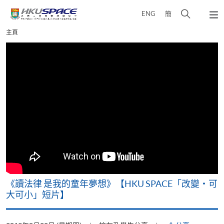
Skip
打
ENG
簡
to
彈
main
開
出
Main
主頁
content
搜
主
content
選
尋
start
單
介
面
改
《讀法律 是我的童年夢想》【HKU SPACE「改變‧可
A
大可小」短片】
T