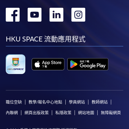
轉
轉
轉
轉
到
到
到
到
facebook
youtube
linkedin
instag
HKU SPACE 流動應用程式
職位空缺
教學/報名中心地點
學員網站
教師網站
內聯網
網頁出版政策
私隱政策
網站地圖
無障礙網頁