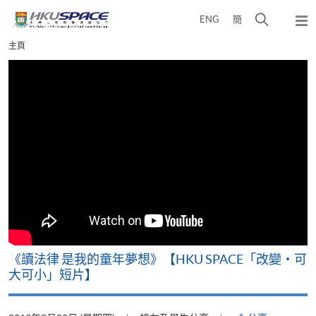
Skip
打
ENG
簡
to
彈
main
開
出
Main
主頁
content
搜
主
content
選
尋
start
單
介
面
改
《讀法律 是我的童年夢想》【HKU SPACE「改變‧可
A
大可小」短片】
T