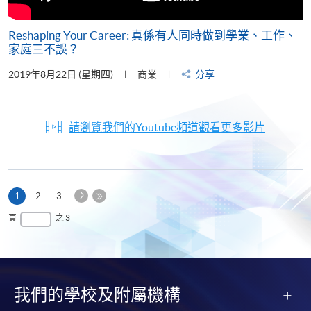
Reshaping Your Career: 真係有人同時做到學業、工作、
家庭三不誤？
2019年8月22日 (星期四)
商業
分享
請瀏覽我們的Youtube頻道觀看更多影片
下
本
1
2
3
一
頁
最
頁
之 3
頁
後
一
頁
我們的學校及附屬機構