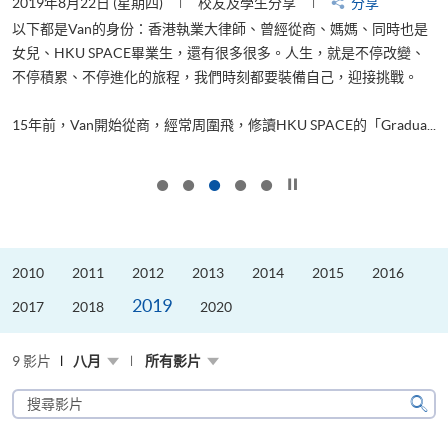
2019年8月22日 (星期四)
校友及學生分享
分享
2
以下都是Van的身份：香港執業大律師、曾經從商、媽媽、同時也是
女兒、HKU SPACE畢業生，還有很多很多。人生，就是不停改變、
求
不停積累、不停進化的旅程，我們時刻都要裝備自己，迎接挑戰。
H
也
理
.
15年前，Van開始從商，經常周圍飛，修讀HKU SPACE的「Gradua...
M
按下以暫停幻燈片
2010
2011
2012
2013
2014
2015
2016
2019
2017
2018
2020
9 影片
八月
所有影片
搜
尋
搜
影
尋