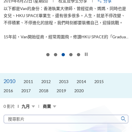
2019年8月22日 (星期四)
校友及學生分享
分享
2
以下都是Van的身份：香港執業大律師、曾經從商、媽媽、同時也是
女兒、HKU SPACE畢業生，還有很多很多。人生，就是不停改變、
求
不停積累、不停進化的旅程，我們時刻都要裝備自己，迎接挑戰。
H
也
理
.
15年前，Van開始從商，經常周圍飛，修讀HKU SPACE的「Gradua...
M
按下以暫停幻燈片
2010
2011
2012
2013
2014
2015
2016
2017
2018
2019
2020
0 影片
九月
商業
搜
尋
搜
影
尋