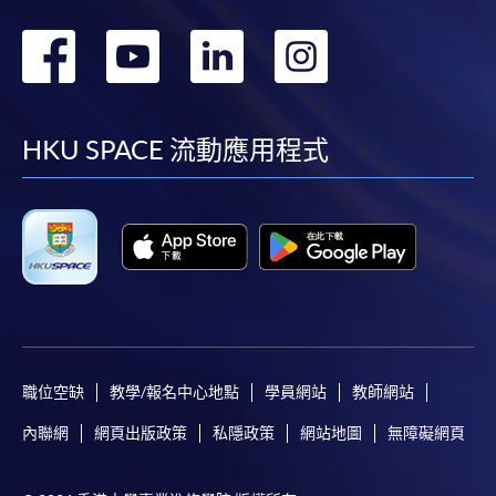
轉
轉
轉
轉
到
到
到
到
facebook
youtube
linkedin
instag
HKU SPACE 流動應用程式
職位空缺
教學/報名中心地點
學員網站
教師網站
內聯網
網頁出版政策
私隱政策
網站地圖
無障礙網頁