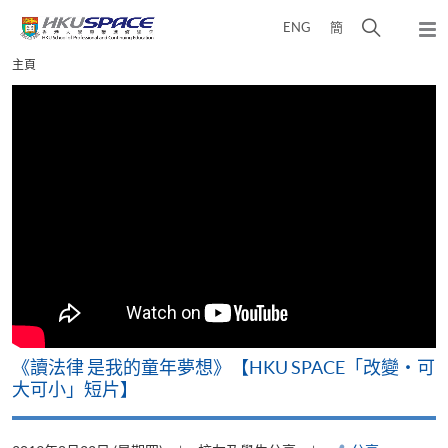
Skip
打
ENG
簡
to
彈
main
開
出
Main
主頁
content
搜
主
content
選
尋
start
單
介
面
改
《讀法律 是我的童年夢想》【HKU SPACE「改變‧可
A
大可小」短片】
T