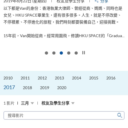
2019年8月22日 (星期四)
校友及學生分享
分享
2
以下都是Van的身份：香港執業大律師、曾經從商、媽媽、同時也是
女兒、HKU SPACE畢業生，還有很多很多。人生，就是不停改變、
求
不停積累、不停進化的旅程，我們時刻都要裝備自己，迎接挑戰。
H
也
理
.
15年前，Van開始從商，經常周圍飛，修讀HKU SPACE的「Gradua...
M
按下以暫停幻燈片
2010
2011
2012
2013
2014
2015
2016
2017
2018
2019
2020
1 影片
三月
校友及學生分享
搜
尋
搜
影
尋