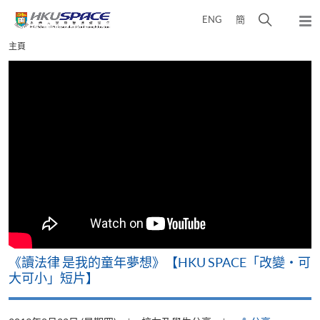
Skip
打
ENG
簡
to
彈
main
開
出
Main
主頁
content
搜
主
content
選
尋
start
單
介
面
改
《讀法律 是我的童年夢想》【HKU SPACE「改變‧可
A
大可小」短片】
T