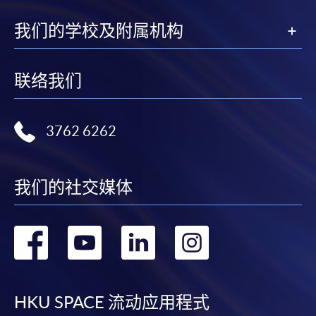
我们的学校及附属机构
联络我们
3762 6262
我们的社交媒体
转
转
转
转
到
到
到
到
facebook
youtube
linkedin
instag
HKU SPACE 流动应用程式