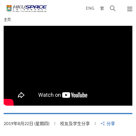
Skip
打
ENG
繁
to
弹
main
开
出
Main
主页
content
搜
主
content
菜
寻
start
单
介
面
2019年8月22日 (星期四)
校友及学生分享
分享
2