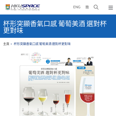
Skip
打
ENG
簡
to
彈
main
開
出
Main
content
搜
主
content
杯形突顯香氣口感 葡萄美酒 選對杯
選
尋
start
更對味
單
介
面
主頁
杯形突顯香氣口感 葡萄美酒 選對杯更對味