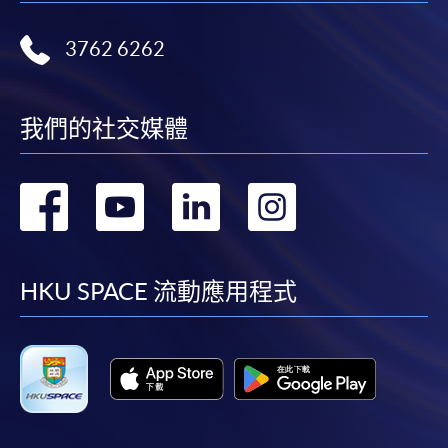
3762 6262
我們的社交媒體
轉
轉
轉
轉
到
到
到
到
facebook
youtube
linkedin
instag
HKU SPACE 流動應用程式