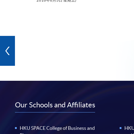
2016年6月3日 星期五)
Our Schools and Affiliates
HKU SPACE College of Business and
HKU 