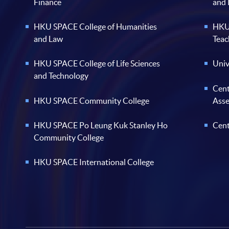
Finance
and
HKU SPACE College of Humanities
HKU 
and Law
Teac
HKU SPACE College of Life Sciences
Univ
and Technology
Cent
HKU SPACE Community College
Ass
HKU SPACE Po Leung Kuk Stanley Ho
Cent
Community College
HKU SPACE International College