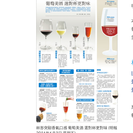
杯形突顯香氣口感 葡萄美酒 選對杯更對味 (明報