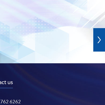
ct us
3762 6262