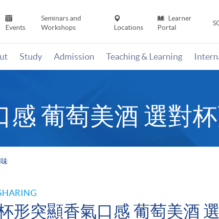
Seminars and
Learner
S
Events
Workshops
Locations
Portal
ut
Study
Admission
Teaching & Learning
Inter
感 葡萄美酒 選對
對味
SHARING
杯形突顯香氣口感 葡萄美酒 