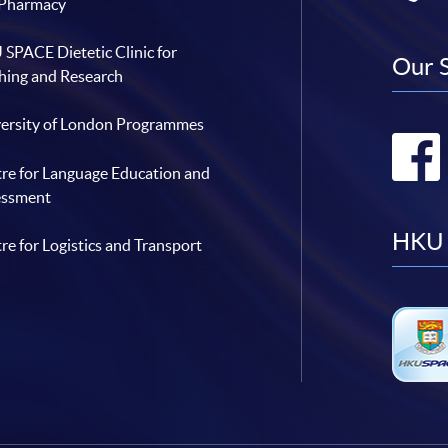
 Pharmacy
SPACE Dietetic Clinic for
Our 
hing and Research
ersity of London Programmes
re for Language Education and
essment
HKU 
re for Logistics and Transport