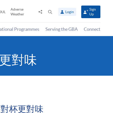
Adverse
Sign
Share
Open
OUL
Login
Weather
Up
to
search
panel
national Programmes
Serving the GBA
Connect
杯更對味
選對杯更對味