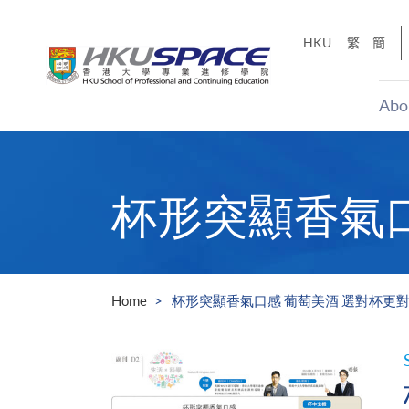
Skip
to
HKU
繁
簡
main
content
Abo
Main
content
start
杯形突顯香氣口
Home
杯形突顯香氣口感 葡萄美酒 選對杯更