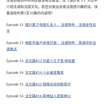
法语协调员Milton应香港电台邀请，在《语妙天下》节目中
介绍法语和法国文化。若您对奥运会或法国感兴趣的话，快
重温收听第1至10集的内容吧！
Episode 11:
镭元素之母居礼夫人 ；法语特色∶法语女性名
字
Episode 12:
电影先驱卢米埃兄弟 ；法语特色∶英语中的法
语表达
Episode 13:
法文篇#13 外星小王子圣.修伯里
Episode 14:
法文篇#14 小云雀皮雅芙
Episode 15:
法文篇#15 残障运动员勒菲尔
Episode 16:
法文篇#16 荣神益人皮耶神父