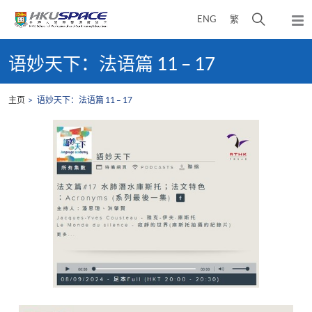
Skip
打
ENG
繁
to
弹
main
开
出
Main
content
搜
主
content
语妙天下：法语篇 11 – 17
菜
寻
start
单
介
主页
语妙天下：法语篇 11 – 17
面