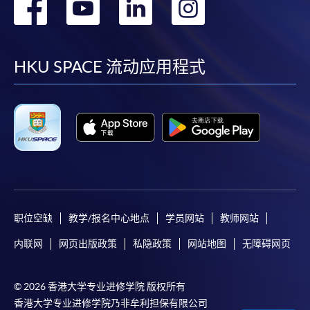
转
转
转
转
到
到
到
到
facebook
youtube
linkedin
instag
HKU SPACE 流动应用程式
职位空缺
教学/报名中心地点
学员网站
教师网站
内联网
网页出版政策
私隐政策
网站地图
无障碍网页
© 2026 香港大学专业进修学院 版权所有
香港大学专业进修学院乃非牟利担保有限公司