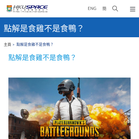
Skip
打
ENG
簡
to
彈
main
開
出
Main
content
搜
主
content
點解是食雞不是食鴨？
選
尋
start
單
介
主頁
點解是食雞不是食鴨？
面
點解是食雞不是食鴨？