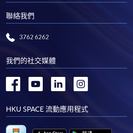
聯絡我們
3762 6262
我們的社交媒體
轉
轉
轉
轉
到
到
到
到
facebook
youtube
linkedin
instag
HKU SPACE 流動應用程式