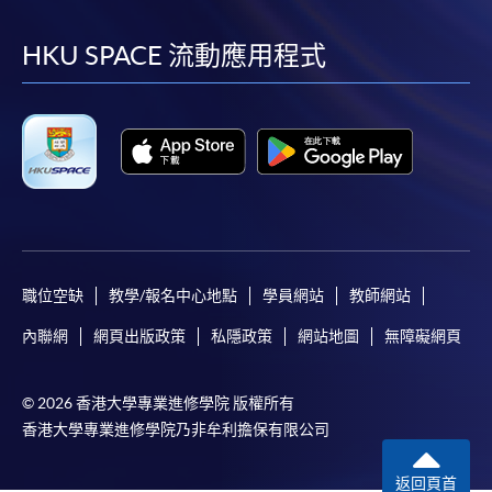
到
到
到
到
facebook
youtube
linkedin
instag
HKU SPACE 流動應用程式
職位空缺
教學/報名中心地點
學員網站
教師網站
內聯網
網頁出版政策
私隱政策
網站地圖
無障礙網頁
© 2026 香港大學專業進修學院 版權所有
香港大學專業進修學院乃非牟利擔保有限公司
返回頁首