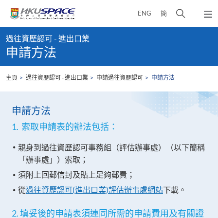
Skip
打
ENG
簡
to
彈
main
開
出
Main
content
搜
主
過往資歷認可 - 進出口業
content
選
尋
申請方法
start
單
介
面
主頁
過往資歷認可 - 進出口業
申請過往資歷認可
申請方法
申請方法
1. 索取申請表的辦法包括：
親身到過往資歷認可事務組（評估辦事處）（以下簡稱
「辦事處」）索取；
須附上回郵信封及貼上足夠郵費；
從
過往資歷認可(進出口業)評估辦事處網站
下載。
2. 填妥後的申請表須連同所需的申請費用及有關證