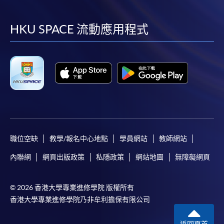
到
到
到
到
facebook
youtube
linkedin
instag
HKU SPACE 流動應用程式
職位空缺
教學/報名中心地點
學員網站
教師網站
內聯網
網頁出版政策
私隱政策
網站地圖
無障礙網頁
© 2026 香港大學專業進修學院 版權所有
香港大學專業進修學院乃非牟利擔保有限公司
返回頁首