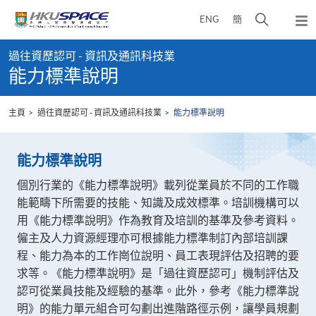
Skip
打
ENG
簡
to
彈
main
開
出
Main
content
搜
主
過往資歷認可 - 資訊及通訊科技業
content
選
尋
能力標準說明
start
單
介
面
主頁
過往資歷認可 - 資訊及通訊科技業
能力標準說明
能力標準說明
個別行業的《能力標準說明》載列從業員於不同的工作職
能範疇下所需要的技能、知識及成效標準。培訓機構可以
用《能力標準說明》作為教育及培訓的基準及參考資料。
僱主及人力資源經理亦可根據能力標準制訂內部培訓課
程、能力為本的工作崗位說明、員工表現評估及招聘的要
求等。《能力標準說明》是「過往資歷認可」機制評估及
認可從業員技能及經驗的基準。此外，參考《能力標準說
明》的能力單元組合可勾劃出進階路徑示例，讓學員規劃