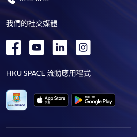
我們的社交媒體
轉
轉
轉
轉
到
到
到
到
facebook
youtube
linkedin
instag
HKU SPACE 流動應用程式