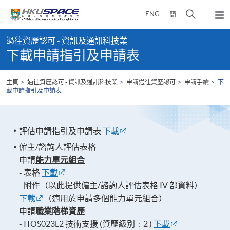
Skip
打
ENG
簡
to
彈
main
開
出
Main
content
搜
主
過往資歷認可 - 資訊及通訊科技業
content
選
尋
下載申請指引及申請表
start
單
介
面
主頁
過往資歷認可 - 資訊及通訊科技業
申請過往資歷認可
申請手續
下
載申請指引及申請表
評估申請指引及申請表
下載
僱主/諮詢人評估表格
申請
能力單元組合
- 表格
下載
- 附件（以此提供僱主/諮詢人評估表格 IV 部資料）
下載
（適用於申請多個能力單元組合）
申請
職業階梯資歷
- ITOS023L2 技術支援 (資歷級別﹕2 )
下載