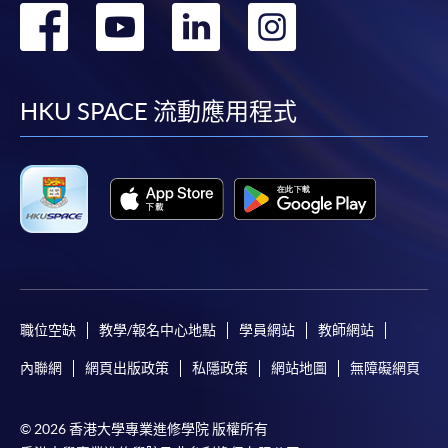
轉
轉
轉
轉
到
到
到
到
facebook
youtube
linkedin
instag
HKU SPACE 流動應用程式
職位空缺
教學/報名中心地點
學員網站
教師網站
內聯網
網頁出版政策
私隱政策
網站地圖
無障礙網頁
© 2026 香港大學專業進修學院 版權所有