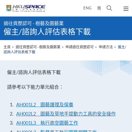
Skip
打
ENG
簡
to
彈
main
開
出
Main
content
搜
主
過往資歷認可 - 樹藝及園藝業
content
選
尋
僱主/諮詢人評估表格下載
start
單
介
面
主頁
過往資歷認可 - 樹藝及園藝業
申請過往資歷認可
申請方法
僱主/
諮詢人評估表格下載
僱主/諮詢人評估表格下載
請參考以下能力單元組合：
AH001L2 園藝護理及保養
AH002L2 園藝及草地手提動力工具的安全操作
AH001L3 執行高空園藝工作