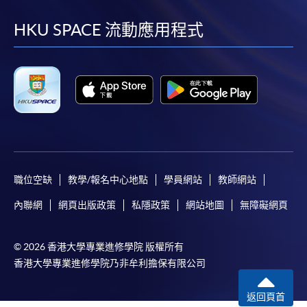
到
到
到
到
facebook
youtube
linkedin
instag
HKU SPACE 流動應用程式
職位空缺
教學/報名中心地點
學員網站
教師網站
內聯網
網頁出版政策
私隱政策
網站地圖
無障礙網頁
© 2026 香港大學專業進修學院 版權所有
香港大學專業進修學院乃非牟利擔保有限公司
返回頁首