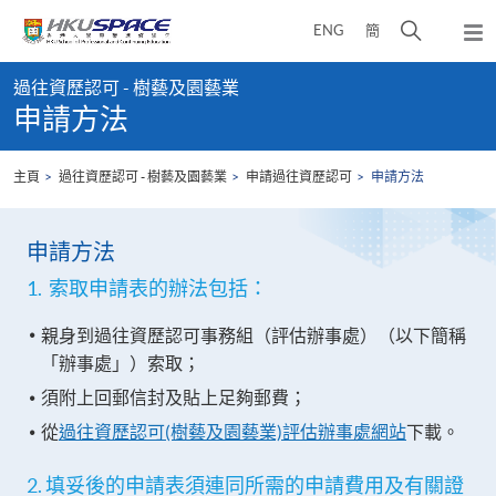
Skip
打
ENG
簡
to
彈
main
開
出
Main
content
搜
主
過往資歷認可 - 樹藝及園藝業
content
選
尋
申請方法
start
單
介
面
主頁
過往資歷認可 - 樹藝及園藝業
申請過往資歷認可
申請方法
申請方法
1. 索取申請表的辦法包括：
親身到過往資歷認可事務組（評估辦事處）（以下簡稱
「辦事處」）索取；
須附上回郵信封及貼上足夠郵費；
從
過往資歷認可(樹藝及園藝業)評估辦事處網站
下載。
2. 填妥後的申請表須連同所需的申請費用及有關證